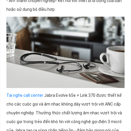
- Âm thanh chuyên nghiệp- Kết nối với thiết bị di động của bạn
hoặc sử dụng bộ điều hợp
Tai nghe call center
Jabra Evolve 65e + Link 370 được thiết kế
cho các cuộc gọi và âm nhạc không dây vượt trội với ANC cấp
chuyên nghiệp. Thưởng thức chất lượng âm nhạc vượt trội và
cuộc gọi trong trẻo đến khó tin với công nghệ gọi điện 3 micrô
của Jabra tạo ra vùng chặn tiếng ồn - đảm bảo giọng nói của