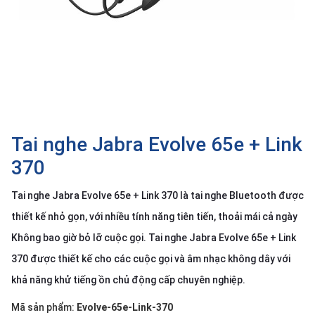
SP
khác
DANH
MỤC
KHÁC
Giải
pháp
Tai nghe Jabra Evolve 65e + Link
Dịch
370
vụ
Tai nghe Jabra Evolve 65e + Link 370 là tai nghe Bluetooth được
Hỗ
trợ
thiết kế nhỏ gọn, với nhiều tính năng tiên tiến, thoải mái cả ngày
Tin
Không bao giờ bỏ lỡ cuộc gọi. Tai nghe Jabra Evolve 65e + Link
tức
370 được thiết kế cho các cuộc gọi và âm nhạc không dây với
Liên
khả năng khử tiếng ồn chủ động cấp chuyên nghiệp.
hệ
Mã sản phẩm:
Evolve-65e-Link-370
Giới