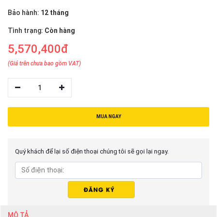
thiệu
Bảo hành:
12 tháng
NGÔN
Tình trạng:
Còn hàng
NGỮ
5,570,400đ
Tiếng
(Giá trên chưa bao gồm VAT)
việt
English
1
MUA NGAY
Quý khách để lại số điện thoại chúng tôi sẽ gọi lại ngay.
MÔ TẢ