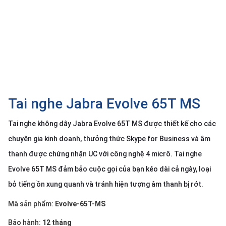
SP
khác
DANH
MỤC
KHÁC
Giải
pháp
Tai nghe Jabra Evolve 65T MS
Dịch
Tai nghe không dây Jabra Evolve 65T MS được thiết kế cho các
vụ
chuyên gia kinh doanh, thưởng thức Skype for Business và âm
Hỗ
trợ
thanh được chứng nhận UC với công nghệ 4 micrô. Tai nghe
Tin
Evolve 65T MS đảm bảo cuộc gọi của bạn kéo dài cả ngày, loại
tức
bỏ tiếng ồn xung quanh và tránh hiện tượng âm thanh bị rớt.
Liên
hệ
Mã sản phẩm:
Evolve-65T-MS
Giới
Bảo hành:
12 tháng