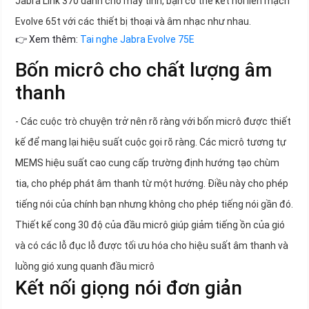
Jabra Link 370 dành cho máy tính, bạn có thể kết nối liền mạch
Evolve 65t với các thiết bị thoại và âm nhạc như nhau.
👉 Xem thêm:
Tai nghe Jabra Evolve 75E
Bốn micrô cho chất lượng âm
thanh
- Các cuộc trò chuyện trở nên rõ ràng với bốn micrô được thiết
kế để mang lại hiệu suất cuộc gọi rõ ràng. Các micrô tương tự
MEMS hiệu suất cao cung cấp trường định hướng tạo chùm
tia, cho phép phát âm thanh từ một hướng. Điều này cho phép
tiếng nói của chính bạn nhưng không cho phép tiếng nói gần đó.
Thiết kế cong 30 độ của đầu micrô giúp giảm tiếng ồn của gió
và có các lỗ đục lỗ được tối ưu hóa cho hiệu suất âm thanh và
luồng gió xung quanh đầu micrô
Kết nối giọng nói đơn giản