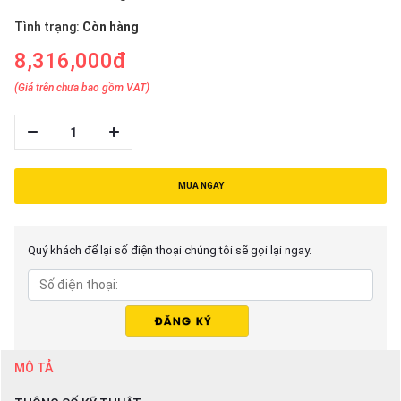
thiệu
Tình trạng:
Còn hàng
NGÔN
8,316,000đ
NGỮ
(Giá trên chưa bao gồm VAT)
Tiếng
việt
1
English
MUA NGAY
Quý khách để lại số điện thoại chúng tôi sẽ gọi lại ngay.
MÔ TẢ