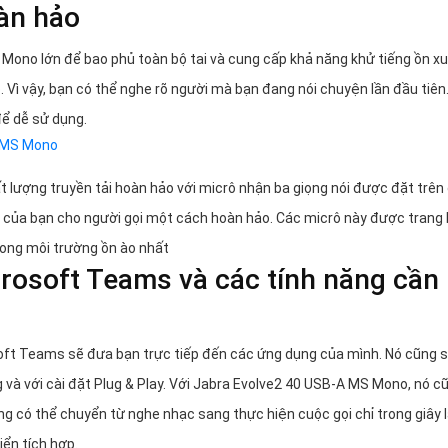
àn hảo
 Mono lớn để bao phủ toàn bộ tai và cung cấp khả năng khử tiếng ồn x
Vì vậy, bạn có thể nghe rõ người mà bạn đang nói chuyện lần đầu tiên
để dễ sử dụng.
C MS Mono
lượng truyền tải hoàn hảo với micrô nhận ba giọng nói được đặt trên
nói của bạn cho người gọi một cách hoàn hảo. Các micrô này được trang 
rong môi trường ồn ào nhất
rosoft Teams và các tính năng cần
soft Teams sẽ đưa bạn trực tiếp đến các ứng dụng của mình. Nó cũng 
g và với cài đặt Plug & Play. Với Jabra Evolve2 40 USB-A MS Mono, nó c
g có thể chuyển từ nghe nhạc sang thực hiện cuộc gọi chỉ trong giây l
ển tích hợp.