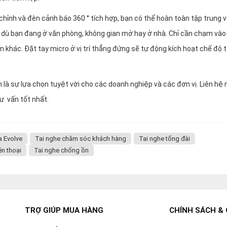
 chỉnh và đèn cảnh báo 360 ° tích hợp, bạn có thể hoàn toàn tập trung 
o dù bạn đang ở văn phòng, không gian mở hay ở nhà. Chỉ cần chạm vào
n khác. Đặt tay micro ở vị trí thẳng đứng sẽ tự động kích hoạt chế độ 
 là sự lựa chọn tuyệt vời cho các doanh nghiệp và các đơn vị. Liên hệ
ư vấn tốt nhất.
a Evolve
Tai nghe chăm sóc khách hàng
Tai nghe tổng đài
ện thoại
Tai nghe chống ồn
TRỢ GIÚP MUA HÀNG
CHÍNH SÁCH & 