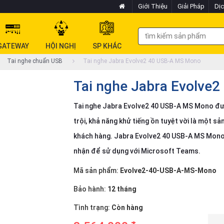
Giới Thiệu
Giải Pháp
Dịc
GATEWAY
HỘI NGHỊ
SP KHÁC
Tai nghe chuẩn USB
Tai nghe Jabra Evolve2 40 USB-A MS Mono
Tai nghe Jabra Evolve
Tai nghe Jabra Evolve2 40 USB-A MS Mono đượ
trội, khả năng khử tiếng ồn tuyệt vời là một 
khách hàng. Jabra Evolve2 40 USB-A MS Mono
nhận để sử dụng với Microsoft Teams.
Mã sản phẩm:
Evolve2-40-USB-A-MS-Mono
Bảo hành:
12 tháng
Tình trạng:
Còn hàng