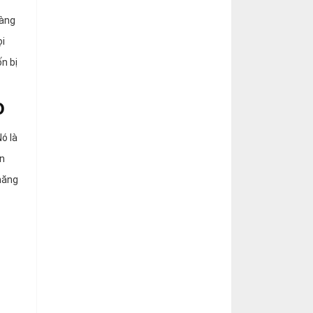
ràng
ọi
n bị
o
ó là
ần
 năng