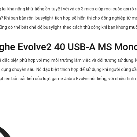
i khả năng khử tiếng ồn tuyệt vời và có 3 mics giúp mọi cuộc gọi rõ 
ơn? Khi bạn bận rộn, busylight tích hợp sẽ hiển thị cho đồng nghiệp từ m
cũng có thể bật chế độ busylight theo cách thủ công khi bạn không muố
i nghe Evolve2 40 USB-A MS Mon
đặc biệt phù hợp với mọi môi trường làm việc và đối tượng sử dụng. N
 dụng chuyên sâu. Nó đặc biệt thích hợp để sử dụng khi người dùng c
hiên bản cải tiến của loạt game Jabra Evolve nổi tiếng, với nhiều tính