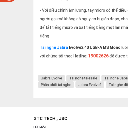
- Với điều chỉnh âm lượng, tay micro có thể điều
người gọi mà không có nguy cơ bị gián đoạn, ch
để tắt tiếng micrô và bật tiếng bằng một lần nhấ
tiếng
Tai nghe Jabra
Evolve2 40 USB-A MS Mono
luôn
19002626
với chúng tôi theo Hotline:
để được t
Jabra Evolve
Tai nghe telesale
Tai nghe Jabr
Phân phối tai nghe
Jabra Evolve2
Tai nghe đi
GTC TECH., JSC