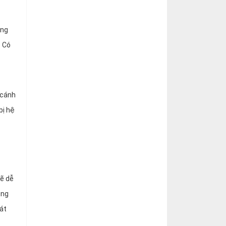
ung
. Có
 cánh
bị hệ
sẽ dễ
ũng
át