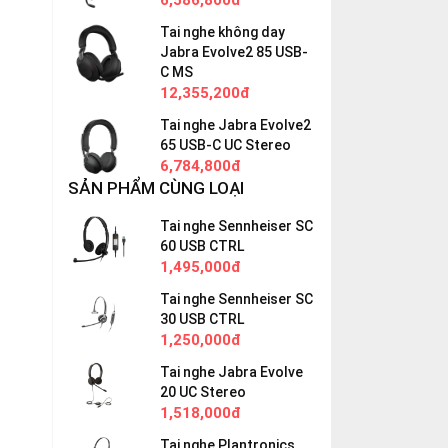
6,586,800đ
Tai nghe không day
Jabra Evolve2 85 USB-
C MS
12,355,200đ
Tai nghe Jabra Evolve2
65 USB-C UC Stereo
6,784,800đ
SẢN PHẨM CÙNG LOẠI
Tai nghe Sennheiser SC
60 USB CTRL
1,495,000đ
Tai nghe Sennheiser SC
30 USB CTRL
1,250,000đ
Tai nghe Jabra Evolve
20 UC Stereo
1,518,000đ
Tai nghe Plantronics