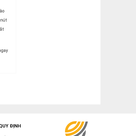
vào
 nút
tắt
 ngay
QUY ĐỊNH