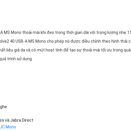
 MS Mono thoải mái khi đeo trong thời gian dài với trọng lượng nhẹ 1
Evolve2 40 USB-A MS Mono cho phép nó được điều chỉnh theo hình thái 
 liệu giả da và có mút hoạt tính để tạo sự thoải mái tối ưu trong quá 
quá trình sử dụng.
nghe
ss và Jabra Direct
 UC Mono