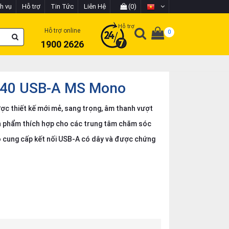
h vụ
Hỗ trợ
Tin Tức
Liên Hệ
(0)
Hỗ trợ
Hỗ trợ online
0
1900 2626
2 40 USB-A MS Mono
c thiết kế mới mẻ, sang trọng, âm thanh vượt
sản phẩm thích hợp cho các trung tâm chăm sóc
 cung cấp kết nối USB-A có dây và được chứng