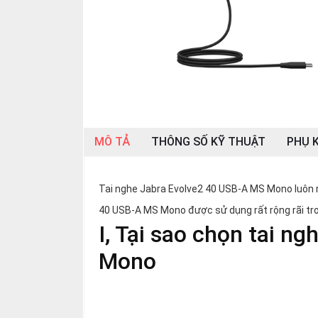
SP
khác
DANH
MỤC
KHÁC
Giải
pháp
MÔ TẢ
THÔNG SỐ KỸ THUẬT
PHỤ K
Dịch
vụ
Tai nghe Jabra Evolve2 40 USB-A MS Mono luôn r
Hỗ
40 USB-A MS Mono được sử dụng rất rộng rãi tro
trợ
I, Tại sao chọn tai n
Tin
tức
Mono
Liên
hệ
Giới