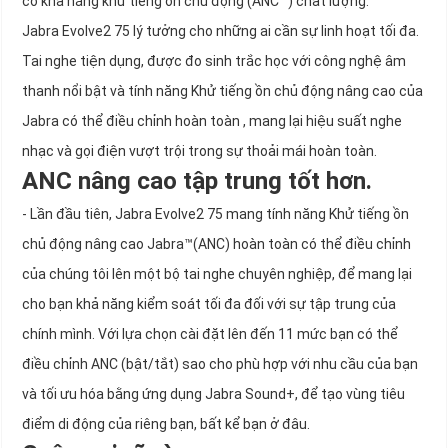
có khả năng khử tiếng ồn chủ động (ANC™) chất lượng.
Jabra Evolve2 75 lý tưởng cho những ai cần sự linh hoạt tối đa.
Tai nghe tiện dụng, được đo sinh trắc học với công nghệ âm
thanh nổi bật và tính năng Khử tiếng ồn chủ động nâng cao của
Jabra có thể điều chỉnh hoàn toàn , mang lại hiệu suất nghe
nhạc và gọi điện vượt trội trong sự thoải mái hoàn toàn.
ANC nâng cao tập trung tốt hơn.
- Lần đầu tiên, Jabra Evolve2 75 mang tính năng Khử tiếng ồn
chủ động nâng cao Jabra™(ANC) hoàn toàn có thể điều chỉnh
của chúng tôi lên một bộ tai nghe chuyên nghiệp, để mang lại
cho bạn khả năng kiểm soát tối đa đối với sự tập trung của
chính mình. Với lựa chọn cài đặt lên đến 11 mức bạn có thể
điều chỉnh ANC (bật/tắt) sao cho phù hợp với nhu cầu của bạn
và tối ưu hóa bằng ứng dụng Jabra Sound+, để tạo vùng tiêu
điểm di động của riêng bạn, bất kể bạn ở đâu.