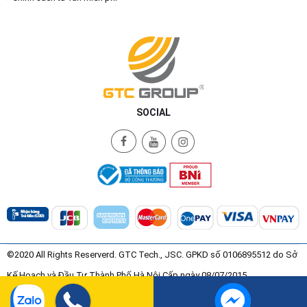
SOCIAL
©2020 All Rights Reserverd. GTC Tech., JSC. GPKD số 0106895512 do Sở
Kế Hoạch và Đầu Tư Thành Phố Hà Nội Cấp ngày 08/07/2015