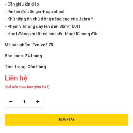
thiệu
- Cần giấu kín đáo
- Pin lên đến 36 giờ + sạc nhanh
NGÔN
- Khử tiếng ồn chủ động nâng cao của Jabra™
NGỮ
- Phạm vi không dây lên đến 30m/100ft
- Hoạt động với tất cả các nền tảng UC hàng đầu
Tiếng
việt
Mã sản phẩm:
Evolve2 75
English
Bảo hành:
24 tháng
Tình trạng:
Còn hàng
Liên hệ
(Giá trên chưa bao gồm VAT)
1
MUA NGAY