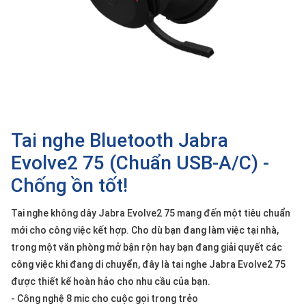
SP
khác
DANH
MỤC
KHÁC
Giải
pháp
Tai nghe Bluetooth Jabra
Dịch
Evolve2 75 (Chuẩn USB-A/C) -
vụ
Chống ồn tốt!
Hỗ
trợ
Tai nghe không dây Jabra Evolve2 75 mang đến một tiêu chuẩn
Tin
mới cho công việc kết hợp. Cho dù bạn đang làm việc tại nhà,
tức
trong một văn phòng mở bận rộn hay bạn đang giải quyết các
Liên
công việc khi đang di chuyển, đây là tai nghe Jabra Evolve2 75
hệ
được thiết kế hoàn hảo cho nhu cầu của bạn.
- Công nghệ 8 mic cho cuộc gọi trong trẻo
Giới