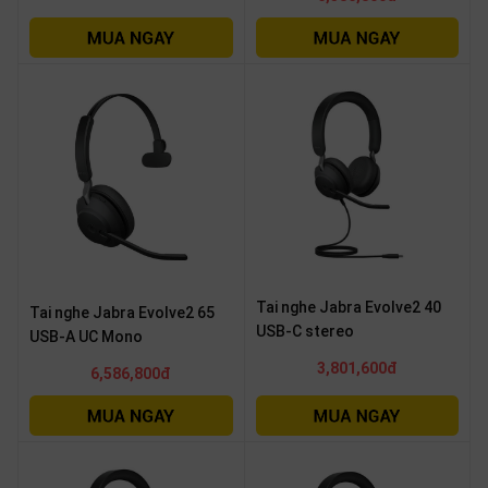
SP
khác
DANH
MỤC
KHÁC
Giải
pháp
Dịch
vụ
Tai nghe Jabra Evolve2 40
Hỗ
Tai nghe Jabra Evolve2 65
trợ
USB-C stereo
USB-A UC Mono
Tin
3,801,600đ
6,586,800đ
tức
Liên
hệ
Giới