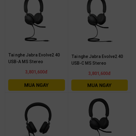
thiệu
NGÔN
NGỮ
Tiếng
việt
English
Tai nghe Jabra Evolve2 40
Tai nghe Jabra Evolve2 40
USB-A MS Stereo
USB-C MS Stereo
3,801,600đ
3,801,600đ