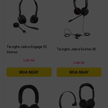
thiệu
NGÔN
NGỮ
Tiếng
việt
English
Tai nghe Jabra Engage 55
Tai nghe Jabra Evolve 30
Stereo
Liên hệ
Liên hệ