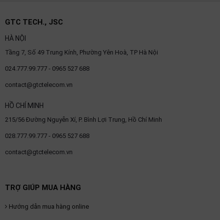
GTC TECH., JSC
HÀ NỘI
Tầng 7, Số 49 Trung Kính, Phường Yên Hoà, TP Hà Nội
024.777.99.777 - 0965 527 688
contact@gtctelecom.vn
HỒ CHÍ MINH
215/56 Đường Nguyễn Xí, P. Bình Lợi Trung, Hồ Chí Minh
028.777.99.777 - 0965 527 688
contact@gtctelecom.vn
TRỢ GIÚP MUA HÀNG
Hướng dẫn mua hàng online