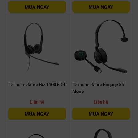
SP
khác
DANH
MỤC
KHÁC
Giải
pháp
Dịch
vụ
Tai nghe Jabra Biz 1100 EDU
Tai nghe Jabra Engage 55
Hỗ
Mono
trợ
Liên hệ
Liên hệ
Tin
tức
Liên
hệ
Giới