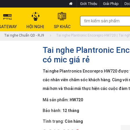
Giới Thiệu
Giải Pháp
Dịc
GATEWAY
HỘI NGHỊ
SP KHÁC
Tai nghe Chuẩn QD - RJ9
Tai nghe Plantronic Encorepro HW720 | Tai ngh
Tai nghe Plantronic En
có mic giá rẻ
Tai nghe Plantronics Encorepro HW720 được thi
các nhân viên chăm sóc khách hàng. Cùng với 
mái hơn và thoải mái thực hiện các cuộc đàm t
Mã sản phẩm:
HW720
Bảo hành:
12 tháng
Tình trạng:
Còn hàng