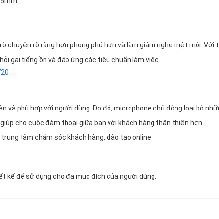
 3.5mm
ò chuyện rõ ràng hơn phong phú hơn và làm giảm nghe mệt mỏi. Với t
i gai tiếng ồn và đáp ứng các tiêu chuẩn làm việc.
720
 toàn và phù hợp với người dùng. Do đó, microphone chủ động loại bỏ nh
n giúp cho cuộc đàm thoại giữa bạn với khách hàng thân thiện hơn
c trung tâm chăm sóc khách hàng, đào tạo online
t kế để sử dụng cho đa mục đích của người dùng.