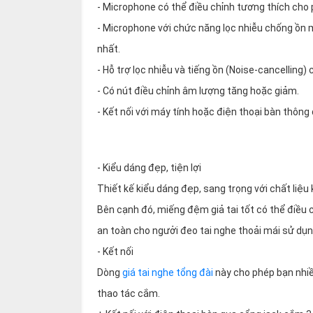
thiệu
- Microphone có thể điều chỉnh tương thích cho 
- Microphone với chức năng lọc nhiễu chống ồn
NGÔN
nhất.
NGỮ
- Hỗ trợ lọc nhiễu và tiếng ồn (Noise-cancelling
Tiếng
- Có nút điều chỉnh âm lượng tăng hoặc giảm.
việt
- Kết nối với máy tính hoặc điện thoại bàn thông
English
- Kiểu dáng đẹp, tiện lợi
Thiết kế kiểu dáng đẹp, sang trọng với chất liệu
Bên cạnh đó, miếng đệm giả tai tốt có thể điều 
an toàn cho ngưởi đeo tai nghe thoải mái sử dụn
- Kết nối
Dòng
giá tai nghe tổng đài
này cho phép bạn nhiề
thao tác cắm.