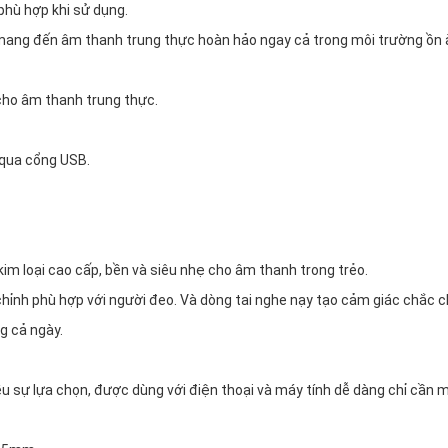
phù hợp khi sử dụng.
 mang đến âm thanh trung thực hoàn hảo ngay cả trong môi trường ồn 
) cho âm thanh trung thực.
 qua cổng USB.
 kim loại cao cấp, bền và siêu nhẹ cho âm thanh trong trẻo.
chỉnh phù hợp với người đeo. Và dòng tai nghe nạy tạo cảm giác chắc c
g cả ngày.
u sự lựa chọn, được dùng với điện thoại và máy tính dễ dàng chỉ cần 