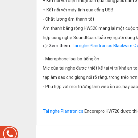
+ Kết nối với điện thoại bàn qua cổng jack cắm
+ Kết nối với máy tính qua cổng USB
- Chất lượng âm thanh tốt
Âm thanh băng rộng HW520 mang lại một cuộc tr
hợp công nghệ SoundGuard bảo vệ người dùng khỏ
👉 Xem thêm:
Tai nghe Plantronics Blackwire C
- Microphone loại bỏ tiếng ồn
Mic của tai nghe được thiết kế tại vị trí khá an
tạp âm sao cho giọng nói rõ ràng, trong trẻo hơ
- Phù hợp với môi trường làm việc ồn ào, hay cá
Tai nghe Plantronics
Encorepro HW720 được thiế