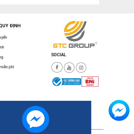
QUY ĐỊNH
uyển
ành
SOCIAL
ng
miễn phí