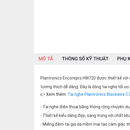
SP
khác
DANH
MỤC
KHÁC
Giải
pháp
MÔ TẢ
THÔNG SỐ KỸ THUẬT
PHỤ K
Dịch
vụ
Plantronics Encorepro HW720 được thiết kế với c
Hỗ
trợ
tương thích dễ dàng. Đây là dòng tai nghe tối ư
👉 Xem thêm:
Tai nghe Plantronics Blackwire C
Tin
tức
- Tai nghe điện thoại băng thông rộng chuyên dụ
Liên
- Thiết kế kiểu dáng đẹp, sang trọng với chất liệ
hệ
- Miếng đệm tai giả da mềm mại tạo cảm giác tho
Giới