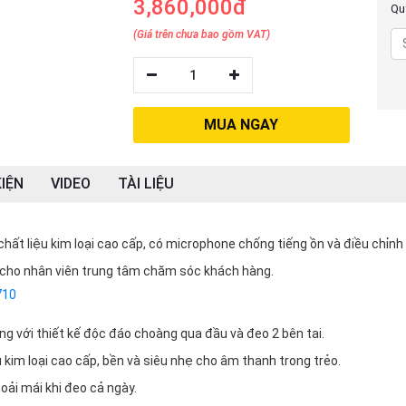
3,860,000đ
Quý
(Giá trên chưa bao gồm VAT)
1
MUA NGAY
IỆN
VIDEO
TÀI LIỆU
hất liệu kim loại cao cấp, có microphone chống tiếng ồn và điều chỉnh
u cho nhân viên trung tâm chăm sóc khách hàng.
710
ng với thiết kế độc đáo choàng qua đầu và đeo 2 bên tai.
u kim loại cao cấp, bền và siêu nhẹ cho âm thanh trong trẻo.
ải mái khi đeo cả ngày.