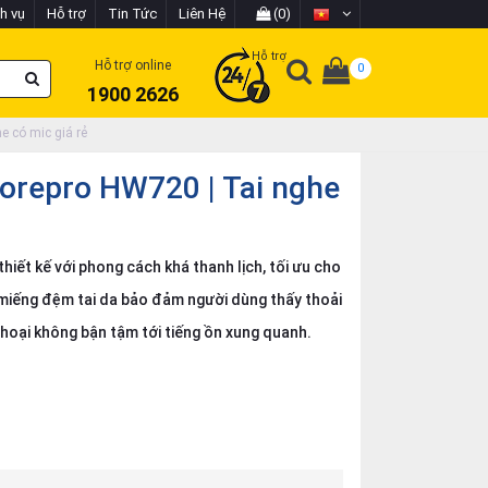
h vụ
Hỗ trợ
Tin Tức
Liên Hệ
(0)
Hỗ trợ
Hỗ trợ online
0
1900 2626
e có mic giá rẻ
corepro HW720 | Tai nghe
ết kế với phong cách khá thanh lịch, tối ưu cho
miếng đệm tai da bảo đảm người dùng thấy thoải
hoại không bận tậm tới tiếng ồn xung quanh.