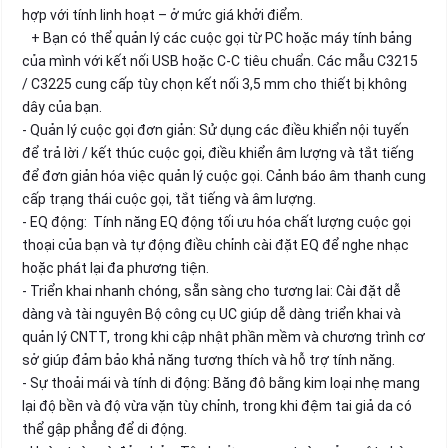
hợp với tính linh hoạt – ở mức giá khởi điểm.
+ Bạn có thể quản lý các cuộc gọi từ PC hoặc máy tính bảng
của mình với kết nối USB hoặc C-C tiêu chuẩn. Các mẫu C3215
/ C3225 cung cấp tùy chọn kết nối 3,5 mm cho thiết bị không
dây của bạn.
- Quản lý cuộc gọi đơn giản: Sử dụng các điều khiển nội tuyến
để trả lời / kết thúc cuộc gọi, điều khiển âm lượng và tắt tiếng
để đơn giản hóa việc quản lý cuộc gọi. Cảnh báo âm thanh cung
cấp trạng thái cuộc gọi, tắt tiếng và âm lượng.
- EQ động: Tính năng EQ động tối ưu hóa chất lượng cuộc gọi
thoại của bạn và tự động điều chỉnh cài đặt EQ để nghe nhạc
hoặc phát lại đa phương tiện.
- Triển khai nhanh chóng, sẵn sàng cho tương lai: Cài đặt dễ
dàng và tài nguyên Bộ công cụ UC giúp dễ dàng triển khai và
quản lý CNTT, trong khi cập nhật phần mềm và chương trình cơ
sở giúp đảm bảo khả năng tương thích và hỗ trợ tính năng.
- Sự thoải mái và tính di động: Băng đô bằng kim loại nhẹ mang
lại độ bền và độ vừa vặn tùy chỉnh, trong khi đệm tai giả da có
thể gập phẳng để di động.