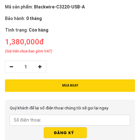
thiệu
Mã sản phẩm:
Blackwire-C3220-USB-A
NGÔN
Bảo hành:
0 tháng
NGỮ
Tình trạng:
Còn hàng
Tiếng
1,380,000đ
việt
(Giá trên chưa bao gồm VAT)
English
1
MUA NGAY
Quý khách để lại số điện thoại chúng tôi sẽ gọi lại ngay.