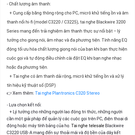
- Chất lượng âm thanh:
+ Cung cấp băng thông rộng cho PC, micrô khử tiếng ồn và âm
thanh nổi hi-fi (model C3220 / C3225), tai nghe Blackwire 3200
Series mang đến trải nghiệm âm thanh thực sự nổi bật – lý
tưởng cho giọng nói, âm nhạc và đa phương tiện. Tính năng EQ
động tối ưu hóa chất lượng giọng nói của bạn khi bạn thực hiện
cuộc gọi và tự động điều chỉnh cài đặt EQ khi bạn nghe nhạc
hoặc đa phương tiện.
+ Tai nghe có âm thanh dải rộng, micrô khử tiếng ồn và xử lý
tín hiệu kỹ thuật số (DSP)
👉 Xem thêm:
Tai nghe Plantronics C320 Stereo
- Lựa chọn kết nối:
+ Lý tưởng cho những người lao động tri thức, những người
cần một giải pháp để quản lý các cuộc gọi trên PC, điện thoại di
động hoặc máy tính bảng của họ.
Tai nghe telesale
Blackwire
C3220 USB-A mang đến sự thoải mái và độ bền của dây kết