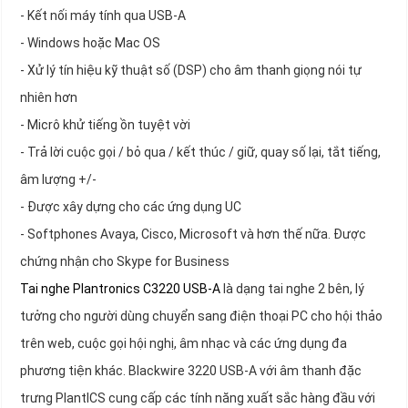
- Kết nối máy tính qua USB-A
- Windows hoặc Mac OS
- Xử lý tín hiệu kỹ thuật số (DSP) cho âm thanh giọng nói tự
nhiên hơn
- Micrô khử tiếng ồn tuyệt vời
- Trả lời cuộc gọi / bỏ qua / kết thúc / giữ, quay số lại, tắt tiếng,
âm lượng +/-
- Được xây dựng cho các ứng dụng UC
- Softphones Avaya, Cisco, Microsoft và hơn thế nữa. Được
chứng nhận cho Skype for Business
Tai nghe Plantronics C3220 USB-A
là dạng tai nghe 2 bên, lý
tưởng cho người dùng chuyển sang điện thoại PC cho hội thảo
trên web, cuộc gọi hội nghị, âm nhạc và các ứng dụng đa
phương tiện khác. Blackwire 3220 USB-A với âm thanh đặc
trưng PlantICS cung cấp các tính năng xuất sắc hàng đầu với