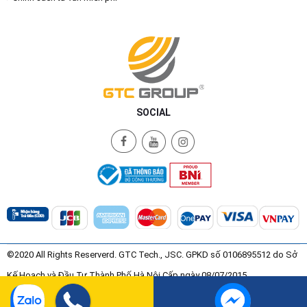
SOCIAL
©2020 All Rights Reserverd. GTC Tech., JSC. GPKD số 0106895512 do Sở
Kế Hoạch và Đầu Tư Thành Phố Hà Nội Cấp ngày 08/07/2015