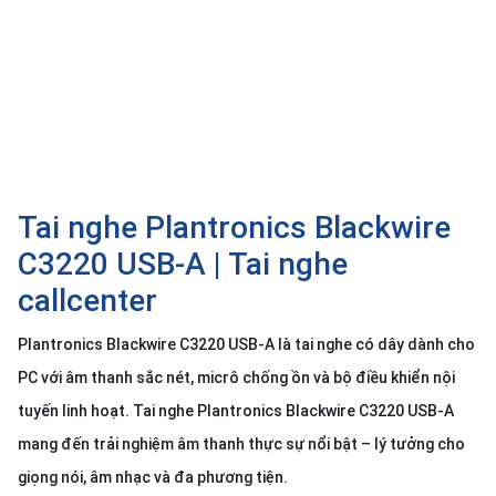
SP
khác
DANH
MỤC
KHÁC
Giải
pháp
Tai nghe Plantronics Blackwire
Dịch
C3220 USB-A | Tai nghe
vụ
callcenter
Hỗ
trợ
Plantronics Blackwire C3220 USB-A là tai nghe có dây dành cho
Tin
PC với âm thanh sắc nét, micrô chống ồn và bộ điều khiển nội
tức
tuyến linh hoạt. Tai nghe Plantronics Blackwire C3220 USB-A
Liên
mang đến trải nghiệm âm thanh thực sự nổi bật – lý tưởng cho
hệ
giọng nói, âm nhạc và đa phương tiện.
Giới