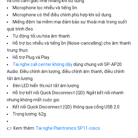
và cho cảm giác nhẹ nhàng khi sử dụng.
Microphone lọc nhiễu và tiếng ồn.
Microphone có thể điều chỉnh phù hợp khi sử dụng.
Miếng đệm tai mềm mại đảm bảo sự thoải mái trong suốt
quá trình đeo.
Tự động tối ưu hóa âm thanh.
Hỗ trợ lọc nhiễu và tiếng ồn (Noise-cancelling) cho âm thanh
trung thực.
Hỗ trợ Plug và Play.
Tai nghe call center không dây
dùng chung với SP-AP20
Audio: Điều chỉnh âm lượng, điều chỉnh âm thanh, điều chỉnh
tắt âm lượng.
Đèn LED hiển thị nút tắt âm lượng.
Hỗ trợ kết nối Quick Disconnect (QD): Ngắt kết nối nhanh
nhưng không mất cuộc gọi.
Kết nối Quick Disconnect (QD) thông qua cổng USB 2.0
Trọng lượng: 62g.
👉 Xem thêm:
Tai nghe Plantronics SP11-cisco