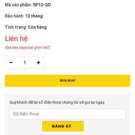
thiệu
Mã sản phẩm:
SP12-QD
Bảo hành:
12 tháng
NGÔN
NGỮ
Tình trạng:
Còn hàng
Liên hệ
Tiếng
việt
(Giá trên chưa bao gồm VAT)
English
1
MUA NGAY
Quý khách để lại số điện thoại chúng tôi sẽ gọi lại ngay.