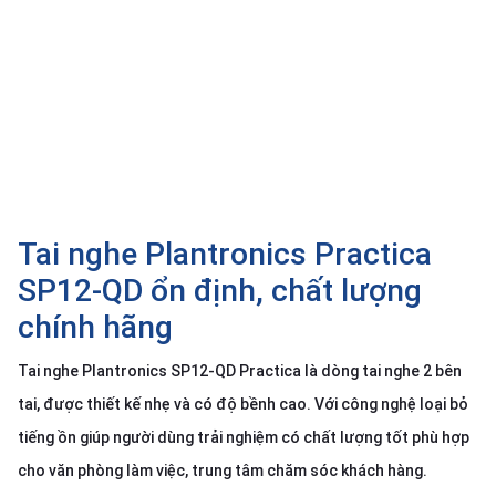
SP
khác
DANH
MỤC
KHÁC
Giải
pháp
Tai nghe Plantronics Practica
Dịch
vụ
SP12-QD ổn định, chất lượng
Hỗ
chính hãng
trợ
Tin
Tai nghe Plantronics SP12-QD Practica là dòng tai nghe 2 bên
tức
tai, được thiết kế nhẹ và có độ bềnh cao. Với công nghệ loại bỏ
Liên
tiếng ồn giúp người dùng trải nghiệm có chất lượng tốt phù hợp
hệ
cho văn phòng làm việc, trung tâm chăm sóc khách hàng.
Giới