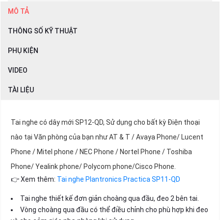
MÔ TẢ
THÔNG SỐ KỸ THUẬT
PHỤ KIỆN
VIDEO
TÀI LIỆU
Tai nghe có dây mới SP12-QD, Sử dụng cho bất kỳ Điện thoại
nào tại Văn phòng của bạn như AT & T / Avaya Phone/ Lucent
Phone / Mitel phone / NEC Phone / Nortel Phone / Toshiba
Phone/ Yealink phone/ Polycom phone/Cisco Phone.
👉 Xem thêm:
Tai nghe Plantronics Practica SP11-QD
Tai nghe thiết kế đơn giản choàng qua đầu, đeo 2 bên tai.
Vòng choàng qua đầu có thể điều chỉnh cho phù hợp khi đeo