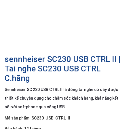
SP
khác
DANH
MỤC
KHÁC
Giải
pháp
sennheiser SC230 USB CTRL II |
Dịch
Tai nghe SC230 USB CTRL
vụ
C.hãng
Hỗ
trợ
Sennheiser SC 230 USB CTRL II là dòng tai nghe có dây được
Tin
thiết kế chuyên dụng cho chăm sóc khách hàng, khả năng kết
tức
nối với softphone qua cổng USB.
Liên
hệ
Mã sản phẩm:
SC230-USB-CTRL-II
Giới
Bảo hành:
12 tháng