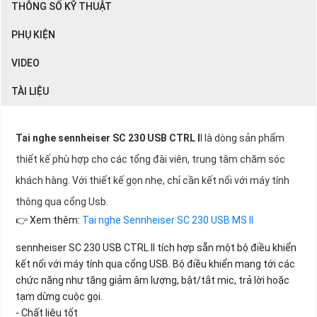
THÔNG SỐ KỸ THUẬT
PHỤ KIỆN
VIDEO
TÀI LIỆU
Tai nghe sennheiser SC 230 USB CTRL I
I là dòng sản phẩm
thiết kế phù hợp cho các tổng đài viên, trung tâm chăm sóc
khách hàng. Với thiết kế gọn nhẹ, chỉ cần kết nối với máy tính
thông qua cổng Usb.
👉 Xem thêm:
Tai nghe Sennheiser SC 230 USB MS II
sennheiser SC 230 USB CTRL II tích hợp sẵn một bộ điều khiển
kết nối với máy tính qua cổng USB. Bộ điều khiển mang tới các
chức năng như tăng giảm âm lượng, bật/tắt mic, trả lời hoặc
tạm dừng cuộc gọi.
- Chất liệu tốt