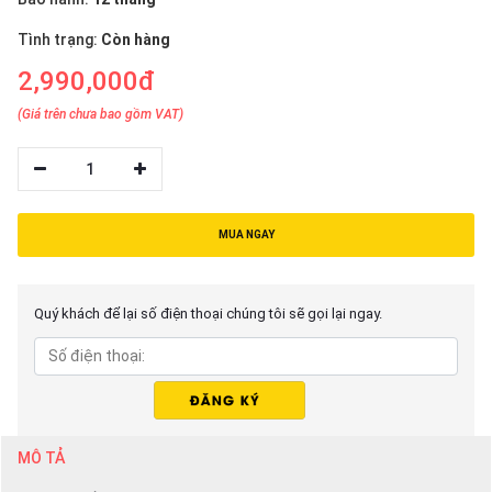
thiệu
Tình trạng:
Còn hàng
NGÔN
2,990,000đ
NGỮ
(Giá trên chưa bao gồm VAT)
Tiếng
việt
1
English
MUA NGAY
Quý khách để lại số điện thoại chúng tôi sẽ gọi lại ngay.
MÔ TẢ