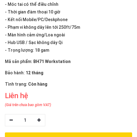
thiệu
- Móc tai có thể điều chỉnh
- Thời gian đàm thoại 10 giờ
NGÔN
- Kết nối Mobile/PC/Deskphone
NGỮ
- Phạm vi không dây lên tới 250ft/75m
- Màn hình cảm ứng/Loa ngoài
Tiếng
- Hub USB / Sạc không dây Qi
việt
- Trọng lượng: 18 gam
English
Mã sản phẩm:
BH71 Workstation
Bảo hành:
12 tháng
Tình trạng:
Còn hàng
Liên hệ
(Giá trên chưa bao gồm VAT)
1