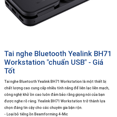
SP
khác
DANH
MỤC
KHÁC
Giải
pháp
Tai nghe Bluetooth Yealink BH71
Dịch
Workstation "chuẩn USB" - Giá
vụ
Tốt
Hỗ
trợ
Tai nghe Bluetooth Yealink BH71 Workstation là một thiết bị
Tin
chất lượng cao cung cấp nhiều tính năng để liên lạc liền mạch,
tức
công nghệ khử ồn cao luôn đảm bảo rằng giọng nói của bạn
Liên
được nghe rõ ràng. Yealink BH71 Workstation trở thành lựa
hệ
chọn đáng tin cậy cho các chuyên gia bận rộn.
- Loại bỏ tiếng ồn Beamforming 4-Mic
Giới