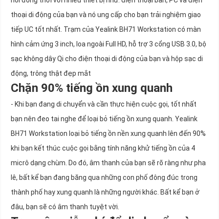
nối đồng thời với nhiều thiết bị như: điện thoại bàn, PC và điện
thoại di động của bạn và nó ung cấp cho bạn trải nghiệm giao
tiếp UC tốt nhất. Trạm của Yealink BH71 Workstation có màn
hình cảm ứng 3 inch, loa ngoài Full HD, hỗ trợ 3 cổng USB 3.0, bộ
sạc không dây Qi cho điện thoại di động của bạn và hộp sạc di
động, trông thật đẹp mắt
Chặn 90% tiếng ồn xung quanh
- Khi bạn đang di chuyển và cần thực hiện cuộc gọi, tốt nhất
bạn nên đeo tai nghe để loại bỏ tiếng ồn xung quanh. Yealink
BH71 Workstation loại bỏ tiếng ồn nền xung quanh lên đến 90%
khi bạn kết thúc cuộc gọi bằng tính năng khử tiếng ồn của 4
micrô dạng chùm. Do đó, âm thanh của bạn sẽ rõ ràng như pha
lê, bất kể bạn đang băng qua những con phố đông đúc trong
thành phố hay xung quanh là những người khác. Bất kể bạn ở
đâu, bạn sẽ có âm thanh tuyệt vời.