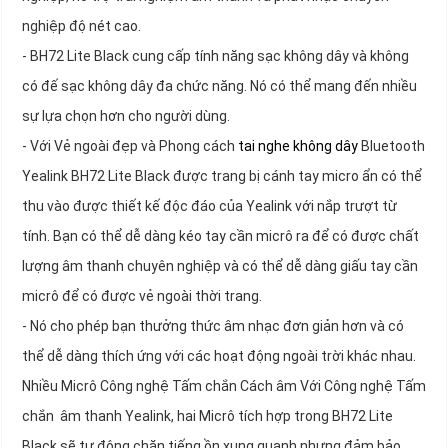
nghiệp độ nét cao.
- BH72 Lite Black cung cấp tính năng sạc không dây và không
có đế sạc không dây đa chức năng. Nó có thể mang đến nhiều
sự lựa chọn hơn cho người dùng.
- Với Vẻ ngoài đẹp và Phong cách
tai nghe không dây
Bluetooth
Yealink BH72 Lite Black được trang bị cánh tay micro ẩn có thể
thu vào được thiết kế độc đáo của Yealink với nắp trượt từ
tính. Bạn có thể dễ dàng kéo tay cần micrô ra để có được chất
lượng âm thanh chuyên nghiệp và có thể dễ dàng giấu tay cần
micrô để có được vẻ ngoài thời trang.
- Nó cho phép bạn thưởng thức âm nhạc đơn giản hơn và có
thể dễ dàng thích ứng với các hoạt động ngoài trời khác nhau.
Nhiều Micrô Công nghệ Tấm chắn Cách âm Với Công nghệ Tấm
chắn âm thanh Yealink, hai Micrô tích hợp trong BH72 Lite
Black sẽ tự động chặn tiếng ồn xung quanh nhưng đảm bảo