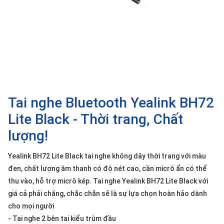
SP
khác
DANH
MỤC
KHÁC
Giải
pháp
Tai nghe Bluetooth Yealink BH72
Dịch
Lite Black - Thời trang, Chất
vụ
lượng!
Hỗ
trợ
Yealink BH72 Lite Black tai nghe không dây thời trang với màu
Tin
đen, chất lượng âm thanh có độ nét cao, cần micrô ẩn có thể
tức
thu vào, hỗ trợ micrô kép. Tai nghe Yealink BH72 Lite Black với
Liên
giá cả phải chăng, chắc chắn sẽ là sự lựa chọn hoàn hảo dành
hệ
cho mọi người
- Tai nghe 2 bên tai kiểu trùm đầu
Giới