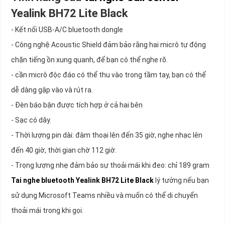
Yealink BH72 Lite Black
- Kết nối USB-A/C bluetooth dongle
- Công nghệ Acoustic Shield đảm bảo rằng hai micrô tự động
chặn tiếng ồn xung quanh, để bạn có thể nghe rõ.
- cần micrô độc đáo có thể thu vào trong tầm tay, bạn có thể
dễ dàng gập vào và rút ra.
- Đèn báo bận được tích hợp ở cả hai bên
- Sạc có dây.
- Thời lượng pin dài: đàm thoại lên đến 35 giờ, nghe nhạc lên
đến 40 giờ, thời gian chờ 112 giờ.
- Trọng lượng nhẹ đảm bảo sự thoải mái khi đeo: chỉ 189 gram
Tai nghe bluetooth Yealink BH72 Lite Black
lý tưởng nếu bạn
sử dụng Microsoft Teams nhiều và muốn có thể di chuyển
thoải mái trong khi gọi.