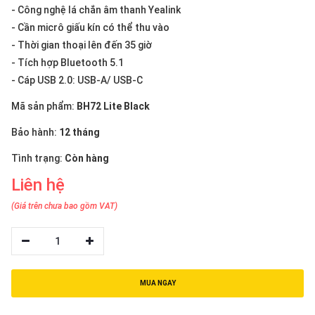
thiệu
- Công nghệ lá chắn âm thanh Yealink
- Cần micrô giấu kín có thể thu vào
NGÔN
- Thời gian thoại lên đến 35 giờ
NGỮ
- Tích hợp Bluetooth 5.1
- Cáp USB 2.0: USB-A/ USB-C
Tiếng
việt
Mã sản phẩm:
BH72 Lite Black
English
Bảo hành:
12 tháng
Tình trạng:
Còn hàng
Liên hệ
(Giá trên chưa bao gồm VAT)
1
MUA NGAY