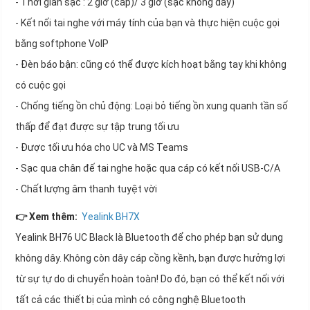
- Thời gian sạc : 2 giờ (cáp)/ 3 giờ (sạc không dây)
- Kết nối tai nghe với máy tính của bạn và thực hiện cuộc gọi
bằng softphone VoIP
- Đèn báo bận: cũng có thể được kích hoạt bằng tay khi không
có cuộc gọi
- Chống tiếng ồn chủ động: Loại bỏ tiếng ồn xung quanh tần số
thấp để đạt được sự tập trung tối ưu
- Được tối ưu hóa cho UC và MS Teams
- Sạc qua chân đế tai nghe hoặc qua cáp có kết nối USB-C/A
- Chất lượng âm thanh tuyệt vời
👉 Xem thêm:
Yealink BH7X
Yealink BH76 UC Black là Bluetooth để cho phép bạn sử dụng
không dây. Không còn dây cáp cồng kềnh, bạn được hưởng lợi
từ sự tự do di chuyển hoàn toàn! Do đó, bạn có thể kết nối với
tất cả các thiết bị của mình có công nghệ Bluetooth