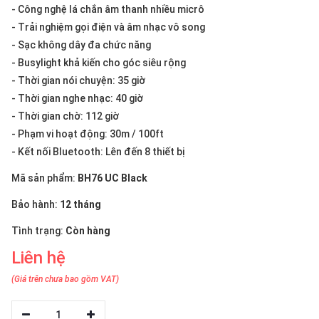
thiệu
- Công nghệ lá chắn âm thanh nhiều micrô
- Trải nghiệm gọi điện và âm nhạc vô song
NGÔN
- Sạc không dây đa chức năng
NGỮ
- Busylight khả kiến cho góc siêu rộng
- Thời gian nói chuyện: 35 giờ
Tiếng
- Thời gian nghe nhạc: 40 giờ
việt
- Thời gian chờ: 112 giờ
English
- Phạm vi hoạt động: 30m / 100ft
- Kết nối Bluetooth: Lên đến 8 thiết bị
Mã sản phẩm:
BH76 UC Black
Bảo hành:
12 tháng
Tình trạng:
Còn hàng
Liên hệ
(Giá trên chưa bao gồm VAT)
1