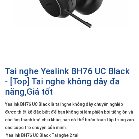
SP
khác
DANH
MỤC
KHÁC
Giải
pháp
Tai nghe Yealink BH76 UC Black
Dịch
vụ
- [Top] Tai nghe không dây đa
Hỗ
năng,Giá tốt
trợ
Tin
Yealink BH76 UC Black là tai nghe không dây chuyên nghiệp
tức
được thiết kế đặc biệt để bạn không bị làm phiền bởi tiếng ồn và
Liên
các âm thanh khó chịu khác, bạn có thể hoàn toàn tập trung vào
hệ
các cuộc trò chuyện của mình.
Yealink BH76 UC Black Tai nghe 2 tai
Giới