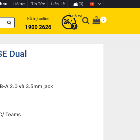
h vụ
Hỗ trợ
Tin Tức
Liên Hệ
(0)
Hỗ trợ
Hỗ trợ online
0
1900 2626
SE Dual
SB-A 2.0 và 3.5mm jack
UC/ Teams