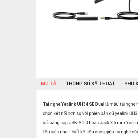
SP
khác
DANH
MỤC
KHÁC
Giải
pháp
Dịch
vụ
MÔ TẢ
THÔNG SỐ KỸ THUẬT
PHỤ K
Hỗ
trợ
Tin
Tai nghe Yealink UH34
SE Dual
là mẫu tai nghe h
tức
chọn kết nối hơn so với phiên bản cũ yealink UH3
Liên
bối bằng cáp USB-A 2.0 hoặc Jack 3.5 mm.Yeali
hệ
liệu siêu nhẹ Thiết kế tiện dụng giúp tai nghe n
Giới