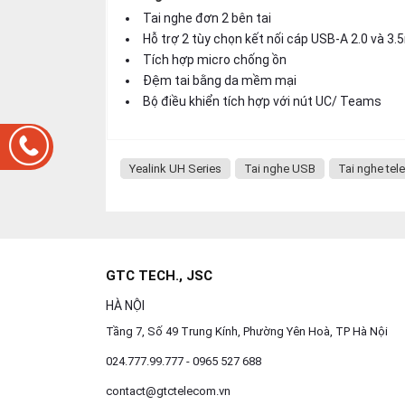
Tai nghe đơn 2 bên tai
Hỗ trợ 2 tùy chọn kết nối cáp USB-A 2.0 và 3
Tích hợp micro chống ồn
Đệm tai bằng da mềm mại
Bộ điều khiển tích hợp với nút UC/ Teams
Yealink UH Series
Tai nghe USB
Tai nghe tel
GTC TECH., JSC
HÀ NỘI
Tầng 7, Số 49 Trung Kính, Phường Yên Hoà, TP Hà Nội
024.777.99.777 - 0965 527 688
contact@gtctelecom.vn