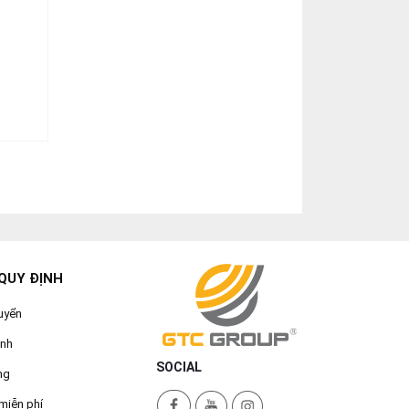
QUY ĐỊNH
uyển
ành
SOCIAL
ng
miễn phí