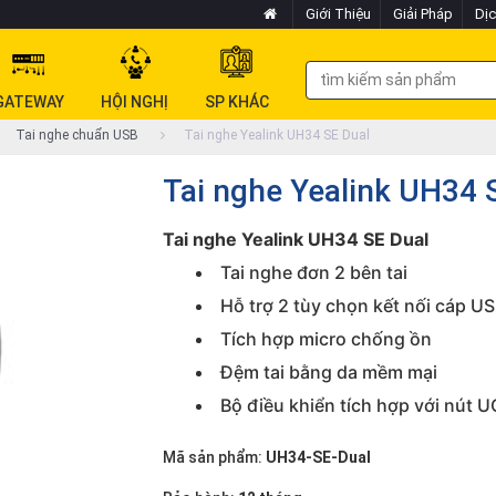
Giới Thiệu
Giải Pháp
Dịc
GATEWAY
HỘI NGHỊ
SP KHÁC
Tai nghe chuẩn USB
Tai nghe Yealink UH34 SE Dual
Tai nghe Yealink UH34 
Tai nghe Yealink UH34 SE Dual
Tai nghe đơn 2 bên tai
Hỗ trợ 2 tùy chọn kết nối cáp U
Tích hợp micro chống ồn
Đệm tai bằng da mềm mại
Bộ điều khiển tích hợp với nút 
Mã sản phẩm:
UH34-SE-Dual