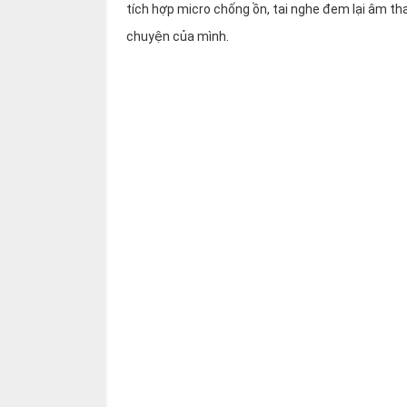
thiệu
tích hợp micro chống ồn, tai nghe đem lại âm th
chuyện của mình.
NGÔN
NGỮ
Tiếng
việt
English