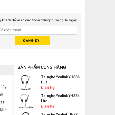
 khách để lại số điện thoại chúng tôi sẽ gọi lại ngay.
SẢN PHẨM CÙNG HÃNG
Tai nghe Yealink YHS36
Dual
 tùy
Liên hệ
kết
Tai nghe Yealink YHS34
Lite
vật
Liên hệ
. Nhờ
Tai nghe Yealink UH38