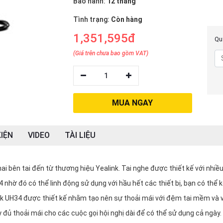
Bảo hành:
12 tháng
Tình trạng:
Còn hàng
1,351,595đ
Quý
(Giá trên chưa bao gồm VAT)
1
MUA NGAY
IỆN
VIDEO
TÀI LIỆU
ai bên tai đến từ thương hiệu Yealink. Tai nghe được thiết kế với nhiều
4 nhờ đó có thể linh động sử dụng với hầu hết các thiết bị, bạn có thể 
nk UH34 được thiết kế nhằm tạo nên sự thoải mái với đệm tai mềm và 
ày đủ thoải mái cho các cuộc gọi hội nghị dài để có thể sử dụng cả ngày