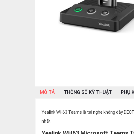
SP
khác
DANH
MỤC
KHÁC
Giải
pháp
Dịch
vụ
Hỗ
trợ
MÔ TẢ
THÔNG SỐ KỸ THUẬT
PHỤ K
Tin
tức
Yealink WH63 Teams là tai nghe không dây DECT 
Liên
hệ
nhất
Giới
Yealink WH63 Microsoft Teams Ta