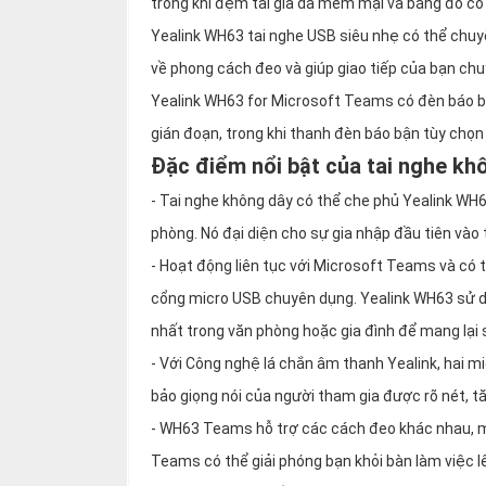
trong khi đệm tai giả da mềm mại và băng đô có 
Yealink WH63 tai nghe USB siêu nhẹ có thể chuy
về phong cách đeo và giúp giao tiếp của bạn ch
Yealink WH63 for Microsoft Teams có đèn báo bận
gián đoạn, trong khi thanh đèn báo bận tùy chọ
Đặc điểm nổi bật của tai nghe k
- Tai nghe không dây có thể che phủ Yealink WH
phòng. Nó đại diện cho sự gia nhập đầu tiên vào 
- Hoạt động liên tục với Microsoft Teams và có t
cổng micro USB chuyên dụng. Yealink WH63 sử 
nhất trong văn phòng hoặc gia đình để mang lại s
- Với Công nghệ lá chắn âm thanh Yealink, hai 
bảo giọng nói của người tham gia được rõ nét, tă
- WH63 Teams hỗ trợ các cách đeo khác nhau, m
Teams có thể giải phóng bạn khỏi bàn làm việc l