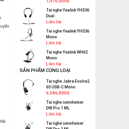
1,410,000đ
Tai nghe Yealink YHS36
Dual
p
Liên hệ
huyển
Tai nghe Yealink YHS36
Mono
Liên hệ
Tai nghe Yealink WH62
Mono
Liên hệ
SẢN PHẨM CÙNG LOẠI
Tai nghe Jabra Evolve2
65 USB-C Mono
6,586,800đ
Tai nghe sennheiser
DW Pro 1 ML
Liên hệ
dài
Tai nghe sennheiser