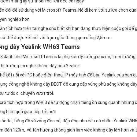
đệm mang lại sự thoải mái khi đeo cả ngày.
ển đổi để sử dụng với Microsoft Teams. Nó đi kèm với sự lựa chọn của
uyên nghiệp hơn
 tích hợp trên tai nghe cho biết khi bạn đang thực hiện cuộc gọi để 
n có thể được kết nối với trạm gốc thông qua cổng 2,5mm.
hông dây Yealink WH63 Teams
63 dành cho Microsoft Teams là phụ kiện lý tưởng cho mọi môi trường
thị trường tai nghe không dây của Yealink.
hể kết nối với PC hoặc điện thoại IP máy tính để bàn Yealink của bạn q
dụng công nghệ không dây DECT để cung cấp vùng phủ sóng không dây
ự tự do di chuyển vượt trội.
micrô tích hợp trong WH63 sẽ tự động chặn tiếng ồn xung quanh nhưng
ng hiệu quả giao tiếp tốt hơn
óc tai, băng đô và vòng đeo cổ, đáp ứng nhu cầu cá nhân. Yealink WH
ên đến 120m, và tận hưởng không gian làm việc không dây lớn hơn và t