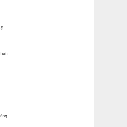
để
 hơn
năng