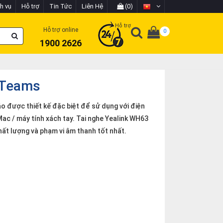
h vụ
Hỗ trợ
Tin Tức
Liên Hệ
(0)
Hỗ trợ
Hỗ trợ online
0
1900 2626
 Teams
 được thiết kế đặc biệt để sử dụng với điện
Mac / máy tính xách tay. Tai nghe Yealink WH63
t lượng và phạm vi âm thanh tốt nhất.