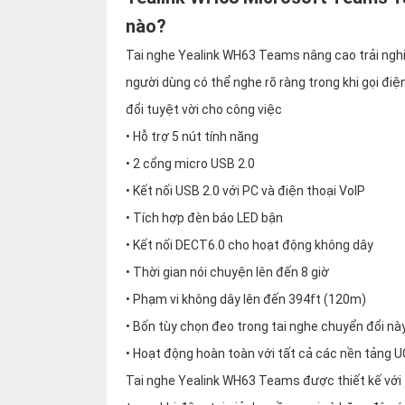
thiệu
nào?
NGÔN
Tai nghe Yealink WH63 Teams nâng cao trải ngh
NGỮ
người dùng có thể nghe rõ ràng trong khi gọi đi
đổi tuyệt vời cho công việc
Tiếng
việt
• Hỗ trợ 5 nút tính năng
English
• 2 cổng micro USB 2.0
• Kết nối USB 2.0 với PC và điện thoại VoIP
• Tích hợp đèn báo LED bận
• Kết nối DECT6.0 cho hoạt động không dây
• Thời gian nói chuyện lên đến 8 giờ
• Phạm vi không dây lên đến 394ft (120m)
• Bốn tùy chọn đeo trong tai nghe chuyển đổi nà
• Hoạt động hoàn toàn với tất cả các nền tảng U
Tai nghe Yealink WH63 Teams được thiết kế với t