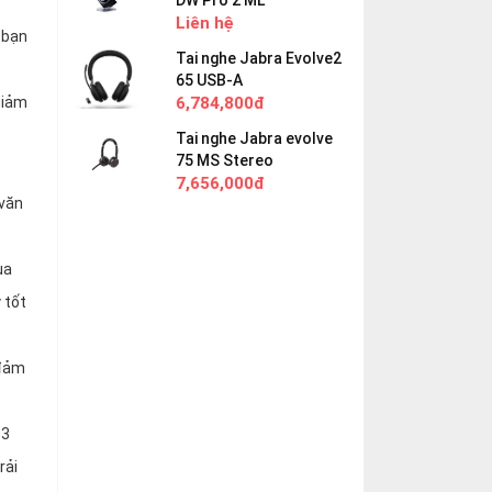
DW Pro 2 ML
Liên hệ
 bạn
Tai nghe Jabra Evolve2
65 USB-A
giảm
6,784,800đ
Tai nghe Jabra evolve
75 MS Stereo
7,656,000đ
 văn
ua
 tốt
 đảm
63
rải