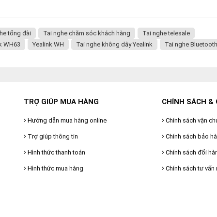
he tổng đài
Tai nghe chăm sóc khách hàng
Tai nghe telesale
nk WH63
Yealink WH
Tai nghe không dây Yealink
Tai nghe Bluetoot
TRỢ GIÚP MUA HÀNG
CHÍNH SÁCH & 
Hướng dẫn mua hàng online
Chính sách vận ch
Trợ giúp thông tin
Chính sách bảo h
Hình thức thanh toán
Chính sách đổi hà
Hình thức mua hàng
Chính sách tư vấn 