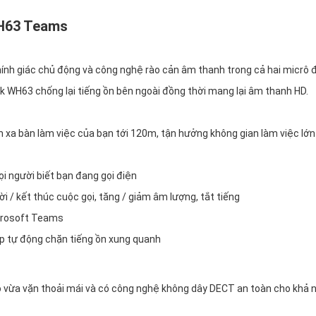
WH63 Teams
ính giác chủ động và công nghệ rào cản âm thanh trong cả hai micrô 
k WH63 chống lại tiếng ồn bên ngoài đồng thời mang lại âm thanh HD.
a bàn làm việc của bạn tới 120m, tận hưởng không gian làm việc lớn
ọi người biết bạn đang gọi điện
 lời / kết thúc cuộc gọi, tăng / giảm âm lượng, tắt tiếng
icrosoft Teams
ợp tự động chặn tiếng ồn xung quanh
 vừa vặn thoải mái và có công nghệ không dây DECT an toàn cho khả 