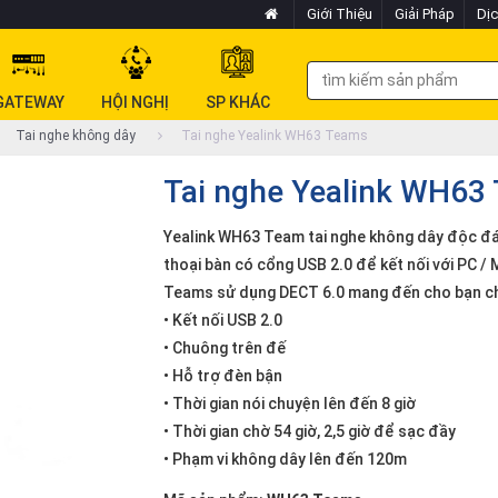
Giới Thiệu
Giải Pháp
Dịc
GATEWAY
HỘI NGHỊ
SP KHÁC
Tai nghe không dây
Tai nghe Yealink WH63 Teams
Tai nghe Yealink WH63
Yealink WH63 Team tai nghe không dây độc đáo
thoại bàn có cổng USB 2.0 để kết nối với PC / 
Teams sử dụng DECT 6.0 mang đến cho bạn chấ
• Kết nối USB 2.0
• Chuông trên đế
• Hỗ trợ đèn bận
• Thời gian nói chuyện lên đến 8 giờ
• Thời gian chờ 54 giờ, 2,5 giờ để sạc đầy
• Phạm vi không dây lên đến 120m