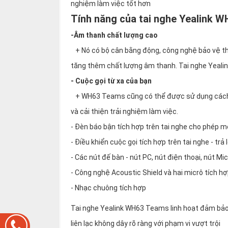
nghiệm làm việc tốt hơn
Tính năng của tai nghe Yealink 
-Âm thanh chất lượng cao
+ Nó có bộ cân bằng động, công nghệ bảo vệ th
tăng thêm chất lượng âm thanh. Tai nghe Yealin
- Cuộc gọi từ xa của bạn
+ WH63 Teams cũng có thể được sử dụng cách x
và cải thiện trải nghiệm làm việc.
- Đèn báo bận tích hợp trên tai nghe cho phép m
- Điều khiển cuộc gọi tích hợp trên tai nghe - trả
- Các nút đế bàn - nút PC, nút điện thoại, nút M
- Công nghệ Acoustic Shield và hai micrô tích h
- Nhạc chuông tích hợp
Tai nghe Yealink WH63 Teams linh hoạt đảm bảo
liên lạc không dây rõ ràng với phạm vi vượt trội