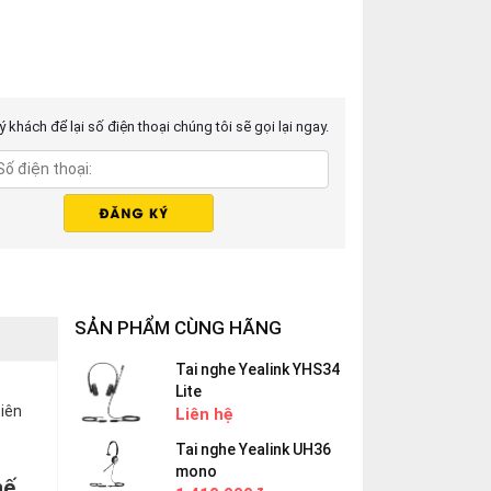
 khách để lại số điện thoại chúng tôi sẽ gọi lại ngay.
SẢN PHẨM CÙNG HÃNG
Tai nghe Yealink YHS34
Lite
iên
Liên hệ
Tai nghe Yealink UH36
mono
hế