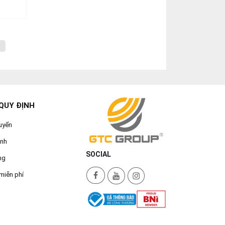
h
QUY ĐỊNH
uyển
ành
SOCIAL
ng
miễn phí