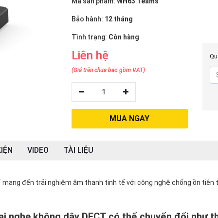
Mã sản phẩm:
WH63 Teams
Bảo hành:
12 tháng
Tình trạng:
Còn hàng
Liên hệ
Quý
(Giá trên chưa bao gồm VAT)
1
MUA NGAY
IỆN
VIDEO
TÀI LIỆU
mang đến trải nghiệm âm thanh tinh tế với công nghệ chống ồn tiên t
i nghe không dây DECT có thể chuyển đổi như t