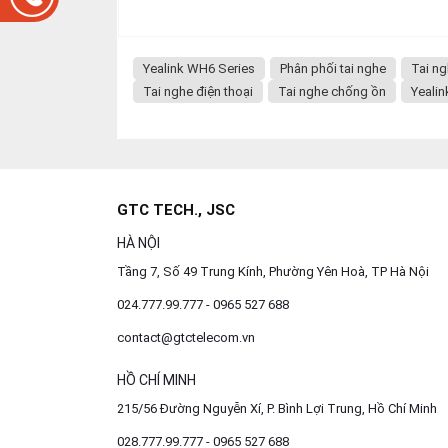
Yealink WH6 Series
Phân phối tai nghe
Tai ng
Tai nghe điện thoại
Tai nghe chống ồn
Yeali
GTC TECH., JSC
HÀ NỘI
Tầng 7, Số 49 Trung Kính, Phường Yên Hoà, TP Hà Nội
024.777.99.777 - 0965 527 688
contact@gtctelecom.vn
HỒ CHÍ MINH
215/56 Đường Nguyễn Xí, P. Bình Lợi Trung, Hồ Chí Minh
028.777.99.777 - 0965 527 688