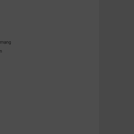
g mạng
̣n