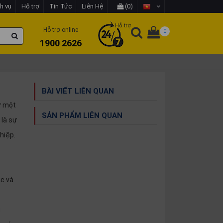
h vụ
Hỗ trợ
Tin Tức
Liên Hệ
(0)
Hỗ trợ
Hỗ trợ online
0
1900 2626
BÀI VIẾT LIÊN QUAN
ư một
SẢN PHẨM LIÊN QUAN
là sự
hiệp.
ạc và
g