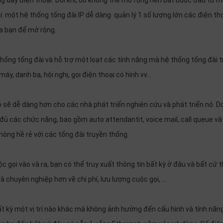
g dây điện thoại. Đôi khi, do không thể mở rộng nên bắt buộc đầu tư 
i: một hệ thống tổng đài IP dễ dàng quản lý 1 số lượng lớn các điện th
a bạn để mở rộng.
thống tổng đài và hỗ trợ một loạt các tính năng mà hệ thống tổng đài 
áy, danh bạ, hội nghị, gọi điện thoại có hình vv…
nó sẽ dễ dàng hơn cho các nhà phát triển nghiên cứu và phát triển nó. D
đủ các chức năng, bao gồm auto attendantit, voice mail, call queue và
ông hề rẻ với các tổng đài truyền thống.
c gọi vào và ra, bạn có thể truy xuất thông tin bất kỳ ở đâu và bất cứ t
 chuyên nghiệp hơn về chi phí, lưu lượng cuộc gọi, …
t kỳ một vị trí nào khác mà không ảnh hưởng đến cấu hình và tính năn