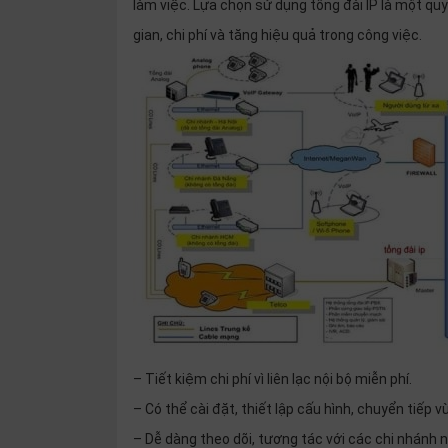
làm việc. Lựa chọn sử dụng tổng đài IP là một qu
thiệu
gian, chi phí và tăng hiệu quả trong công việc.
NGÔN
NGỮ
Tiếng
việt
English
– Tiết kiệm chi phí vì liên lạc nội bộ miễn phí.
– Có thể cài đặt, thiết lập cấu hình, chuyển tiếp 
– Dễ dàng theo dõi, tương tác với các chi nhánh 