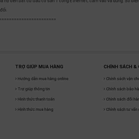
ủa họ đến bất cứ đâu có sẵn 1 cổng Ethernet, cắm vào và dùng. Số điệ
đổi.
=======================
TRỢ GIÚP MUA HÀNG
CHÍNH SÁCH & 
Hướng dẫn mua hàng online
Chính sách vận ch
Trợ giúp thông tin
Chính sách bảo h
Hình thức thanh toán
Chính sách đổi hà
Hình thức mua hàng
Chính sách tư vấn 