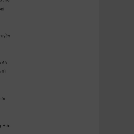
một hệ
oại
truyền
o đó
 rất
hời
g. Hơn