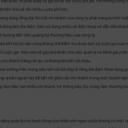
an khác thì phải quay số gọi và sẽ tốn cước phí gọi. Với những công t
í liên tỉnh sẽ tốn nhiều cước phí hơn.
không dùng tổng đài thì mỗi chi nhánh của công ty phải trang bị một ho
di động làm đại diện. Việc sử dụng nhiều số điện thoại sẽ dẫn đến khác
nh hướng đến việc quảng bá thương hiệu của công ty.
liên kết nội bộ nên cũng không thể kiểm tra được lịch sử cuộc gọi của m
t cuộc gọi. Việc này sẽ gây khó khăn cho việc quản lý và đánh giá chất
sóc khách hàng rời rạc và không liên kết với nhau.
ọi vướng mắc trong việc kết nối bởi đây là tổng đài điện thoại dùng g
ng ra bên ngoài hay để kết nối giữa các chi nhánh trong một doanh ngh
ng tâm đào tạo nhiều chi nhánh, hệ thống siêu thị, trung tâm thương mạ
 dàng quản lý mọi hoạt động của nhân viên ngay cả khi không có mặt ta