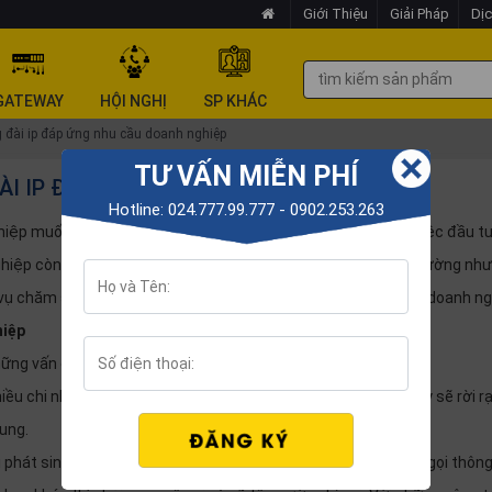
Giới Thiệu
Giải Pháp
Dịc
GATEWAY
HỘI NGHỊ
SP KHÁC
g đài ip đáp ứng nhu cầu doanh nghiệp
TƯ VẤN MIỄN PHÍ
ĐÀI IP ĐÁP ỨNG NHU CẦU DOANH NGHIỆP
Hotline: 024.777.99.777 - 0902.253.263
hiệp muốn có hệ thống quản lý chuyên nghiệp, hiệu quả. Và việc đầu t
ghiệp còn băn khoăn, lúng túng. Vì thế,
giải pháp tổng đài ip
dường như 
h vụ chăm sóc khách hàng vừa đảm bảo ngân sách đầu tư của doanh ng
hiệp
hững vấn đề sau đây:
nhiều chi nhánh mà không có tổng đài thì hoạt động của công ty sẽ rời r
ung.
i phát sinh giữa các chi nhánh của công ty đều là những cuộc gọi thôn