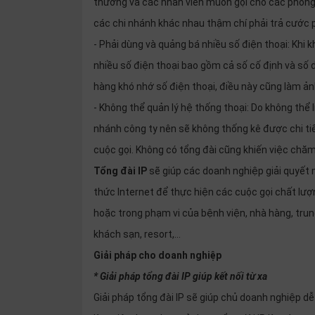
thường và các nhân viên muốn gọi cho các phòng b
SP
khác
các chi nhánh khác nhau thậm chí phải trả cước ph
- Phải dùng và quảng bá nhiều số điện thoại: Khi 
DANH
nhiều số điện thoại bao gồm cả số cố định và số 
MỤC
hàng khó nhớ số điện thoại, điều này cũng làm ả
KHÁC
- Không thể quản lý hệ thống thoại: Do không thể 
Giải
nhánh công ty nên sẽ không thống kê được chi tiế
pháp
cuộc gọi. Không có tổng đài cũng khiến việc chăm 
Dịch
Tổng đài IP
sẽ giúp các doanh nghiệp giải quyết m
vụ
thức Internet để thực hiện các cuộc gọi chất lượ
Hỗ
trợ
hoặc trong phạm vi của bệnh viện, nhà hàng, tru
khách sạn, resort,…
Tin
tức
Giải pháp cho doanh nghiệp
Liên
* Giải pháp tổng đài IP giúp kết nối từ xa
hệ
Giải pháp tổng đài IP sẽ giúp chủ doanh nghiệp dễ
Giới