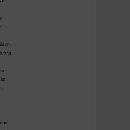
y có
ặc
h
ỗi chi
 lượng
iao
iệp
i,
̣i nơi