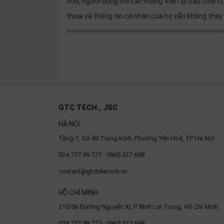
nữa, người dùng chỉ cần mang thiết bị đầu cuối c
thoại và thông tin cá nhân của họ vẫn không thay 
=======================================
GTC TECH., JSC
HÀ NỘI
Tầng 7, Số 49 Trung Kính, Phường Yên Hoà, TP Hà Nội
024.777.99.777 - 0965 527 688
contact@gtctelecom.vn
HỒ CHÍ MINH
215/56 Đường Nguyễn Xí, P. Bình Lợi Trung, Hồ Chí Minh
028.777.99.777 - 0965 527 688