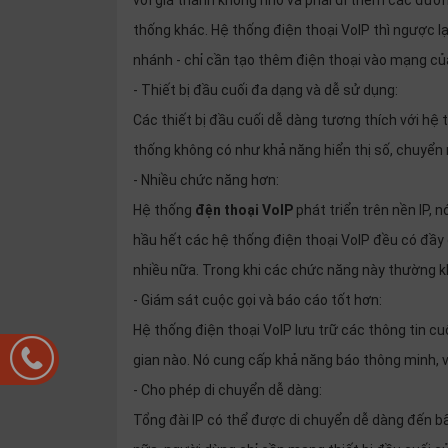
với giá thành không nhỏ và phải đi thêm các đườn
thống khác. Hệ thống điện thoại VoIP thì ngược lạ
nhánh - chỉ cần tạo thêm điện thoại vào mạng củ
- Thiết bị đầu cuối đa dạng và dễ sử dụng:
Các thiết bị đầu cuối dễ dàng tương thích với hệ 
thống không có như khả năng hiển thị số, chuyển m
- Nhiều chức năng hơn:
Hệ thống
đện thoại VoIP
phát triển trên nền IP, 
hầu hết các hệ thống điện thoại VoIP đều có đầy 
nhiều nữa. Trong khi các chức năng này thường kh
- Giám sát cuộc gọi và báo cáo tốt hơn:
Hệ thống điện thoại VoIP lưu trữ các thông tin cuộ
gian nào. Nó cung cấp khả năng báo thông minh, và
- Cho phép di chuyển dễ dàng:
Tổng đài IP có thể được di chuyển dễ dàng đến bấ