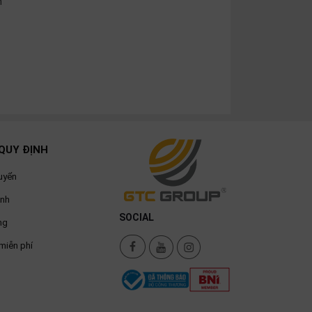
n
QUY ĐỊNH
uyển
ành
SOCIAL
ng
miễn phí