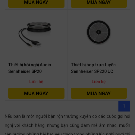
SP
khác
DANH
MỤC
KHÁC
Giải
pháp
Thiết bị hội nghị Audio
Thiết bị họp trực tuyến
Dịch
Sennheiser SP20
Sennheiser SP220 UC
vụ
Liên hệ
Liên hệ
Hỗ
trợ
Tin
tức
1
Liên
Nếu bạn là một người bận rộn thường xuyên có các cuộc gọi hội
hệ
nghị với khách hàng, nhưng bạn cũng đam mê âm nhạc, muốn
Giới
tận hưởng những bài hát yêu thích trong những lúc nghỉ ngơi thì