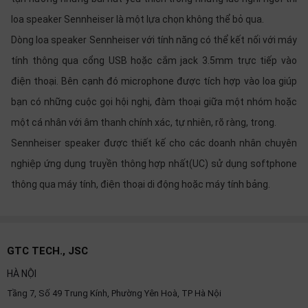
thiệu
loa speaker Sennheiser là một lựa chọn không thể bỏ qua.
NGÔN
Dòng loa speaker Sennheiser với tính năng có thể kết nối với máy
NGỮ
tính thông qua cổng USB hoặc cắm jack 3.5mm trực tiếp vào
điện thoại. Bên cạnh đó microphone được tích hợp vào loa giúp
Tiếng
việt
bạn có những cuộc gọi hội nghị, đàm thoại giữa một nhóm hoặc
một cá nhân với âm thanh chính xác, tự nhiên, rõ ràng, trong.
English
Sennheiser speaker được thiết kế cho các doanh nhân chuyên
nghiệp ứng dụng truyền thông hợp nhất(UC) sử dụng softphone
thông qua máy tính, điện thoại di động hoặc máy tính bảng.
GTC TECH., JSC
HÀ NỘI
Tầng 7, Số 49 Trung Kính, Phường Yên Hoà, TP Hà Nội