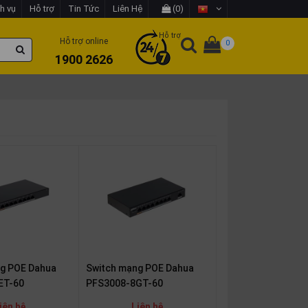
h vụ
Hỗ trợ
Tin Tức
Liên Hệ
(0)
Hỗ trợ
Hỗ trợ online
0
1900 2626
g POE Dahua
Switch mạng POE Dahua
ET-60
PFS3008-8GT-60
iên hệ
Liên hệ