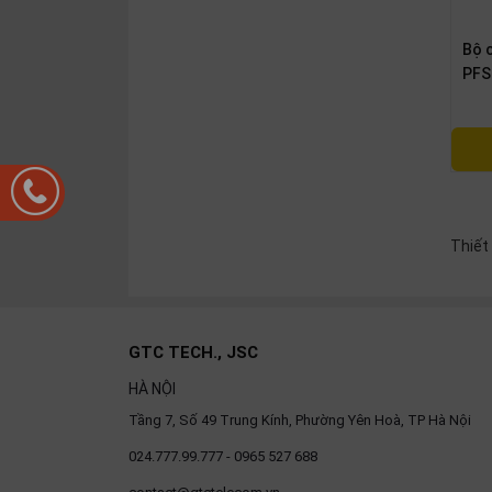
Bộ 
PFS
Thiết
GTC TECH., JSC
HÀ NỘI
Tầng 7, Số 49 Trung Kính, Phường Yên Hoà, TP Hà Nội
024.777.99.777 - 0965 527 688