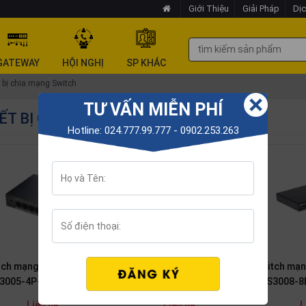
Giới Thiệu
Giải Pháp
Dịc
GATEWAY
HỘI NGHỊ
SP KHÁC
 bị chia mạng Switch
TƯ VẤN MIỄN PHÍ
ẾT BỊ CHIA MẠNG SWITCH
Hotline: 024.777.99.777 - 0902.253.263
tch mạng POE Dahua
Switch mạng POE Dahua
Switch mạn
3005-4P-58
PFS3006-4ET-60
PFS3008-8
Liên hệ
Liên hệ
L