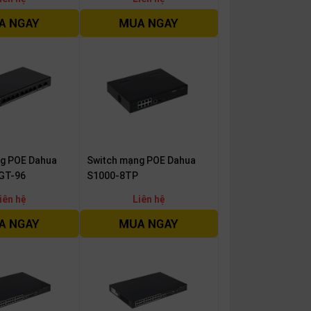
g POE Dahua
Switch mạng POE Dahua
GT-96
S1000-8TP
iên hệ
Liên hệ