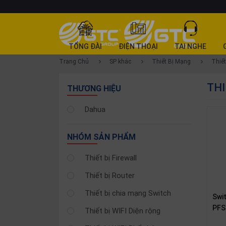
DANH
TỔNG ĐÀI
ĐIỆN THOẠI
TAI NGHE
MỤC
Trang Chủ
SP khác
Thiết Bị Mạng
Thiết
SẢN
THI
PHẨM
THƯƠNG HIỆU
Tổng
Dahua
đài
Điện
NHÓM SẢN PHẨM
thoại
Thiết bị Firewall
Tai
nghe
Thiết bị Router
Gateway
Thiết bị chia mạng Switch
Swi
Hội
PFS
Thiết bị WIFI Diện rộng
nghị