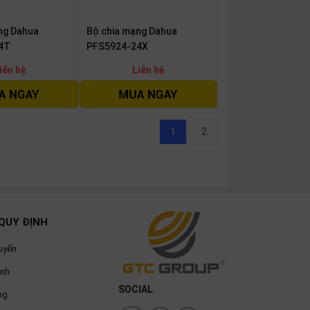
ng Dahua
Bộ chia mạng Dahua
4T
PFS5924-24X
iên hệ
Liên hệ
1
2
QUY ĐỊNH
uyển
ành
SOCIAL
ng