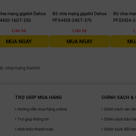
chia mạng gigabit Dahua
Bộ chia mạng gigabit Dahua
Bộ chia mạ
4420-16GT-250
PFS4428-24GT-370
PFS5424-2
Liên hệ
Liên hệ
L
 bị chia mạng Switch
TRỢ GIÚP MUA HÀNG
CHÍNH SÁCH & 
Hướng dẫn mua hàng online
Chính sách vận ch
Trợ giúp thông tin
Chính sách bảo h
Hình thức thanh toán
Chính sách đổi hà