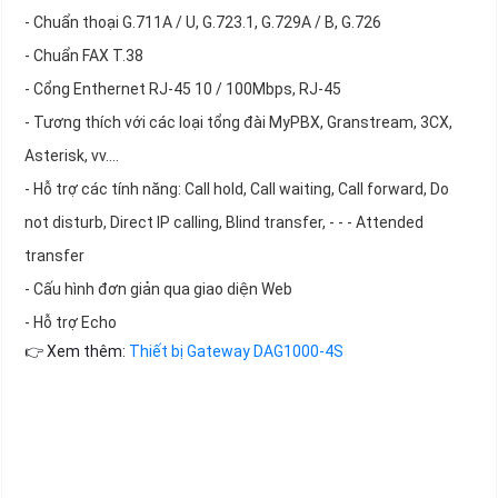
- Chuẩn thoại G.711A / U, G.723.1, G.729A / B, G.726
- Chuẩn FAX T.38
- Cổng Enthernet RJ-45 10 / 100Mbps, RJ-45
- Tương thích với các loại tổng đài MyPBX, Granstream, 3CX,
Asterisk, vv....
- Hỗ trợ các tính năng: Call hold, Call waiting, Call forward, Do
not disturb, Direct IP calling, Blind transfer, - - - Attended
transfer
- Cấu hình đơn giản qua giao diện Web
- Hỗ trợ Echo
👉 Xem thêm:
Thiết bị Gateway DAG1000-4S