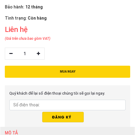
thiệu
Bảo hành:
12 tháng
NGÔN
Tình trạng:
Còn hàng
NGỮ
Liên hệ
Tiếng
(Giá trên chưa bao gồm VAT)
việt
1
English
MUA NGAY
Quý khách để lại số điện thoại chúng tôi sẽ gọi lại ngay.
MÔ TẢ