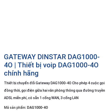
SP
khác
DANH
MỤC
KHÁC
Giải
pháp
GATEWAY DINSTAR DAG1000-
Dịch
vụ
4O | Thiết bị voip DAG1000-4O
Hỗ
chính hãng
trợ
Tin
Thiết bị chuyển đổi Gateway DAG1000-4O Cho phép 4 cuộc gọi
tức
đồng thời, gọi điện giữa hai văn phòng thông qua đường truyền
Liên
ADSL miễn phí, có sẵn 1 cổng WAN, 3 cổng LAN
hệ
Mã sản phẩm:
DAG1000-4O
Giới