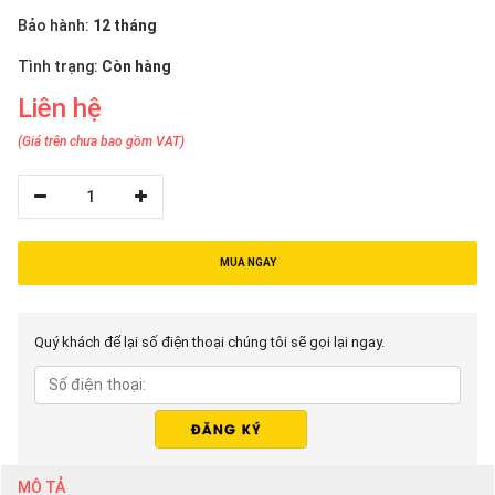
thiệu
Bảo hành:
12 tháng
NGÔN
Tình trạng:
Còn hàng
NGỮ
Liên hệ
Tiếng
(Giá trên chưa bao gồm VAT)
việt
1
English
MUA NGAY
Quý khách để lại số điện thoại chúng tôi sẽ gọi lại ngay.
MÔ TẢ