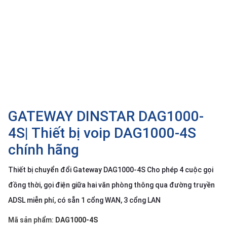
SP
khác
DANH
MỤC
KHÁC
Giải
pháp
GATEWAY DINSTAR DAG1000-
Dịch
vụ
4S| Thiết bị voip DAG1000-4S
Hỗ
chính hãng
trợ
Tin
Thiết bị chuyển đổi Gateway DAG1000-4S Cho phép 4 cuộc gọi
tức
đồng thời, gọi điện giữa hai văn phòng thông qua đường truyền
Liên
ADSL miễn phí, có sẵn 1 cổng WAN, 3 cổng LAN
hệ
Mã sản phẩm:
DAG1000-4S
Giới