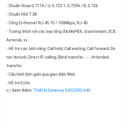
- Chuẩn thoại G.711A / U, G.723.1, G.729A / B, G.726
- Chuẩn FAX T.38
- Cổng Enthernet RJ-45 10 / 100Mbps, RJ-45
- Tương thích với các loại tổng đài MyPBX, Granstream, 3CX,
Asterisk, vv....
- Hỗ trợ các tính năng: Call hold, Call waiting, Call forward, Do
not disturb, Direct IP calling, Blind transfer, - - - Attended
transfer
- Cấu hình đơn giản qua giao diện Web
- Hỗ trợ Echo
👉 Xem thêm:
Thiết bị Gateway DAG2500-64S