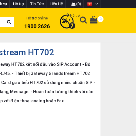
h vụ
Hỗ trợ
Tin Tức
Liên Hệ
(0)
Hỗ trợ
Hỗ trợ online
0
1900 2626
dstream HT702
way HT702 kết nối đầu vào SIP Account - Bộ
 RJ45. - Thiết bị Gateway Grandstream HT702
g. - Card giao tiếp HT702 sử dụng nhiều chuẩn SIP. -
Mạng, Message. - Hoàn toàn tương thích với các
́p với điện thoại analog hoặc Fax.