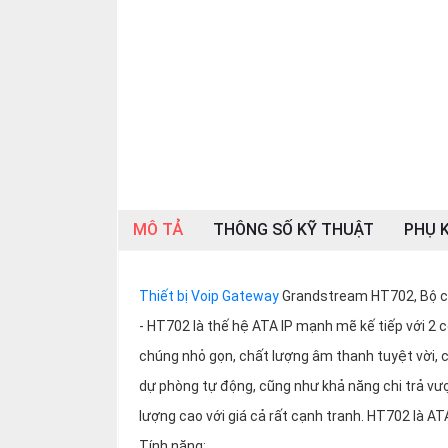
SP
khác
DANH
MỤC
KHÁC
Giải
pháp
MÔ TẢ
THÔNG SỐ KỸ THUẬT
PHỤ K
Dịch
vụ
Hỗ
Thiết bị Voip Gateway
Grandstream HT702, Bộ c
trợ
- HT702 là thế hệ ATA IP mạnh mẽ kế tiếp với 2
Tin
tức
chúng nhỏ gọn, chất lượng âm thanh tuyệt vời, c
Liên
dự phòng tự động, cũng như khả năng chi trả vượ
hệ
lượng cao với giá cả rất cạnh tranh. HT702 là ATA
Giới
Tính năng: