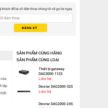
 khách để lại số điện thoại chúng tôi sẽ gọi lại ngay.
SẢN PHẨM CÙNG HÃNG
SẢN PHẨM CÙNG LOẠI
Thiết bị gateway
DAG3000-112S
 của
Liên hệ
h lập
Dinstar DAG2000-32S
Liên hệ
 chất
Dinstar DAG2000-24S