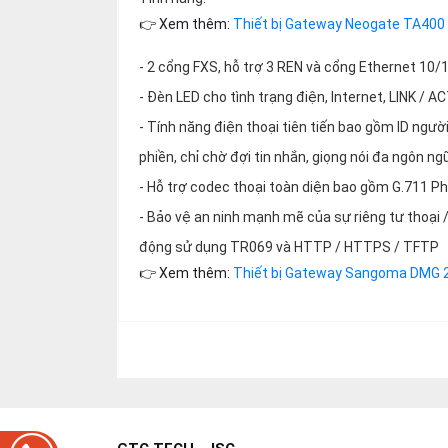
thiệu
👉 Xem thêm:
Thiết bị Gateway Neogate TA400
NGÔN
- 2 cổng FXS, hỗ trợ 3 REN và cổng Ethernet 10
NGỮ
- Đèn LED cho tình trạng điện, Internet, LINK / AC
- Tính năng điện thoại tiên tiến bao gồm ID ngườ
Tiếng
việt
phiền, chỉ chờ đợi tin nhắn, giọng nói đa ngôn n
English
- Hỗ trợ codec thoại toàn diện bao gồm G.711 Phụ l
- Bảo vệ an ninh mạnh mẽ của sự riêng tư thoại 
động sử dụng TR069 và HTTP / HTTPS / TFTP
👉 Xem thêm:
Thiết bị Gateway Sangoma DMG 