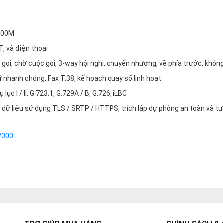
/100M
T, và điện thoại
i gọi, chờ cuộc gọi, 3-way hội nghị, chuyển nhượng, về phía trước, khôn
gữ nhanh chóng, Fax T.38, kế hoạch quay số linh hoạt
ục I / II, G.723.1, G.729A / B, G.726, iLBC
/ dữ liệu sử dụng TLS / SRTP / HTTPS, trích lập dự phòng an toàn và tự
2000