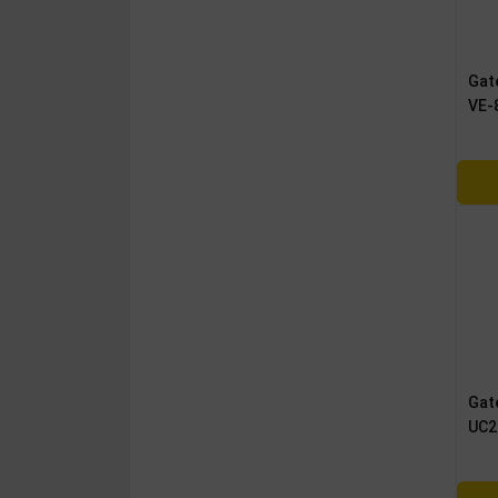
thiệu
NGÔN
Gat
NGỮ
VE-
Tiếng
việt
English
Gat
UC2