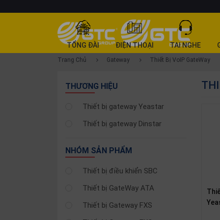
DANH
TỔNG ĐÀI
ĐIỆN THOẠI
TAI NGHE
MỤC
Trang Chủ
Gateway
Thiết Bị VoIP GateWay
SẢN
THI
PHẨM
THƯƠNG HIỆU
Tổng
Thiết bị gateway Yeastar
đài
Thiết bị gateway Dinstar
Điện
thoại
NHÓM SẢN PHẨM
Tai
nghe
Thiết bị điều khiển SBC
Gateway
Thiết bị GateWay ATA
Thi
Hội
Yea
Thiết bị Gateway FXS
nghị