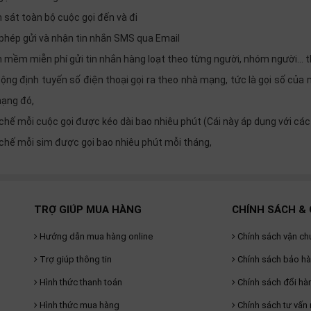
m sát toàn bộ cuộc gọi đến và đi
 phép gửi và nhận tin nhắn SMS qua Email
n mềm miễn phí gửi tin nhắn hàng loạt theo từng người, nhóm người... 
động định tuyến số điện thoại gọi ra theo nhà mạng, tức là gọi số của
ạng đó,
 chế mỗi cuộc gọi được kéo dài bao nhiêu phút (Cái này áp dụng với cá
 chế mỗi sim được gọi bao nhiêu phút mỗi tháng,
TRỢ GIÚP MUA HÀNG
CHÍNH SÁCH & 
Hướng dẫn mua hàng online
Chính sách vận ch
Trợ giúp thông tin
Chính sách bảo h
Hình thức thanh toán
Chính sách đổi hà
Hình thức mua hàng
Chính sách tư vấn 