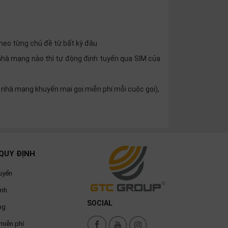
theo từng chủ đề từ bất kỳ đâu
 nhà mạng nào thì tự động định tuyến qua SIM của
c nhà mạng khuyến mại gọi miễn phí mỗi cuộc gọi),
QUY ĐỊNH
uyển
ành
SOCIAL
ng
miễn phí