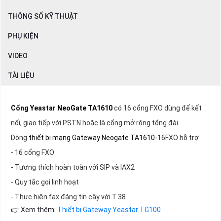
THÔNG SỐ KỸ THUẬT
PHỤ KIỆN
VIDEO
TÀI LIỆU
Cổng Yeastar NeoGate TA1610
có 16 cổng FXO dùng để kết
nối, giao tiếp với PSTN hoặc là cổng mở rộng tổng đài.
Dòng
thiết bị mạng Gateway
Neogate TA1610
-16FXO hỗ trợ
- 16 cổng FXO
- Tương thích hoàn toàn với SIP và IAX2
- Quy tắc gọi linh hoạt
- Thực hiện fax đáng tin cậy với T.38
👉 Xem thêm:
Thiết bị Gateway Yeastar TG100