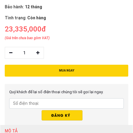
thiệu
Bảo hành:
12 tháng
NGÔN
Tình trạng:
Còn hàng
NGỮ
23,335,000đ
Tiếng
(Giá trên chưa bao gồm VAT)
việt
1
English
MUA NGAY
Quý khách để lại số điện thoại chúng tôi sẽ gọi lại ngay.
MÔ TẢ