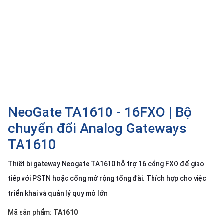
SP
khác
DANH
MỤC
KHÁC
Giải
pháp
NeoGate TA1610 - 16FXO | Bộ
Dịch
vụ
chuyển đổi Analog Gateways
Hỗ
TA1610
trợ
Tin
Thiết bị gateway Neogate TA1610 hỗ trợ 16 cổng FXO để giao
tức
tiếp với PSTN hoặc cổng mở rộng tổng đài. Thích hợp cho việc
Liên
triển khai và quản lý quy mô lớn
hệ
Mã sản phẩm:
TA1610
Giới