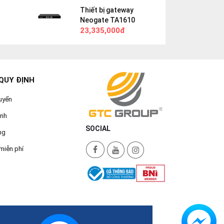
Thiết bị gateway
Neogate TA1610
23,335,000đ
QUY ĐỊNH
uyển
ành
SOCIAL
ng
miễn phí