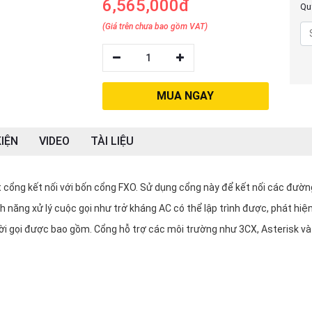
6,565,000đ
Quý
(Giá trên chưa bao gồm VAT)
1
MUA NGAY
IỆN
VIDEO
TÀI LIỆU
cổng kết nối với bốn cổng FXO. Sử dụng cổng này để kết nối các đườn
nh năng xử lý cuộc gọi như trở kháng AC có thể lập trình được, phát hiệ
gười gọi được bao gồm. Cổng hỗ trợ các môi trường như 3CX, Asterisk và