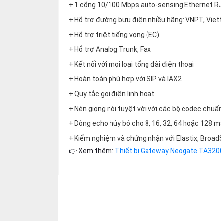
thiệu
+ 1 cổng 10/100 Mbps auto-sensing Ethernet R
+ Hổ trợ đường bưu điện nhiều hãng: VNPT, Viette
NGÔN
+ Hổ trợ triệt tiếng vọng (EC)
NGỮ
+ Hổ trợ Analog Trunk, Fax
Tiếng
+ Kết nối với mọi loại tổng đài điện thoại
việt
+ Hoàn toàn phù hợp với SIP và IAX2
English
+ Quy tắc gọi điện linh hoạt
+ Nén giọng nói tuyệt vời với các bộ codec chuẩ
+ Dòng echo hủy bỏ cho 8, 16, 32, 64 hoặc 128 
+ Kiểm nghiệm và chứng nhận với Elastix, Broad
👉 Xem thêm:
Thiết bị Gateway Neogate TA320