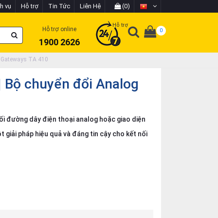
h vụ
Hỗ trợ
Tin Tức
Liên Hệ
(0)
Hỗ trợ
Hỗ trợ online
0
1900 2626
g Gateways TA 410
 Bộ chuyển đổi Analog
i đường dây điện thoại analog hoặc giao diện
 giải pháp hiệu quả và đáng tin cậy cho kết nối