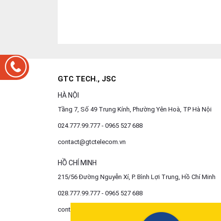
GTC TECH., JSC
HÀ NỘI
Tầng 7, Số 49 Trung Kính, Phường Yên Hoà, TP Hà Nội
024.777.99.777 - 0965 527 688
contact@gtctelecom.vn
HỒ CHÍ MINH
215/56 Đường Nguyễn Xí, P. Bình Lợi Trung, Hồ Chí Minh
028.777.99.777 - 0965 527 688
contact@gtctelecom.vn