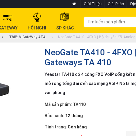
Giới Thiệu
Giải Pháp
Dịc
GATEWAY
HỘI NGHỊ
SP KHÁC
Thiết bị GateWay ATA
NeoGate TA410 - 4FXO | Bộ chuyển đổi Analo
NeoGate TA410 - 4FXO |
Gateways TA 410
Yeastar TA410 có 4 cổng FXO VoIP cổng kết nố
mở rộng tổng đài đến các mạng VoIP. Nó là một
văn phòng
Mã sản phẩm:
TA410
Bảo hành:
12 tháng
Tình trạng:
Còn hàng