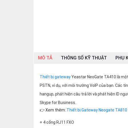
SP
khác
DANH
MỤC
KHÁC
Giải
pháp
MÔ TẢ
THÔNG SỐ KỸ THUẬT
PHỤ K
Dịch
vụ
Thiết bị gateway
Yeastar NeoGate TA410 là một 
Hỗ
trợ
PSTN, ví dụ, với môi trường VoIP của bạn. Các tí
hangup, phát hiện câu trả lời và phát hiện ID n
Tin
tức
Skype for Business.
👉 Xem thêm:
Thiết bị Gateway Neogate TA810
Liên
hệ
+ 4 cổng RJ11 FXO
Giới