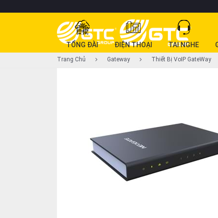
DANH
TỔNG ĐÀI
ĐIỆN THOẠI
TAI NGHE
MỤC
Trang Chủ
Gateway
Thiết Bị VoIP GateWay
SẢN
PHẨM
Tổng
đài
Điện
thoại
Tai
nghe
Gateway
Hội
nghị