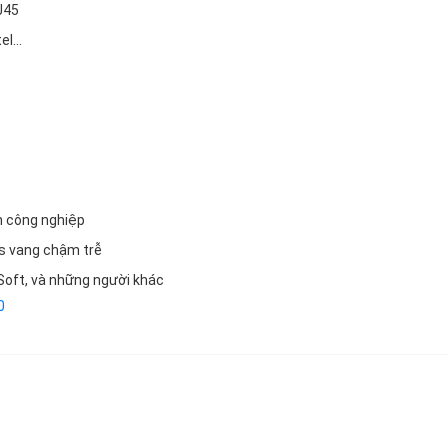
J45
l...
n công nghiệp
ms vang chậm trễ
Soft, và những người khác
0