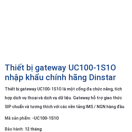
SP
khác
DANH
MỤC
KHÁC
Giải
pháp
Thiết bị gateway UC100-1S1O
Dịch
vụ
nhập khẩu chính hãng Dinstar
Hỗ
trợ
Thiết bị gateway UC100-1S1O là một cổng đa chức năng, tích
hợp dịch vụ thoại và dịch vụ dữ liệu. Gateway hỗ trợ giao thức
Tin
tức
SIP chuẩn và tương thích với các nền tảng IMS / NGN hàng đầu
Liên
Mã sản phẩm:
-UC100-1S1O
hệ
Giới
Bảo hành:
12 tháng