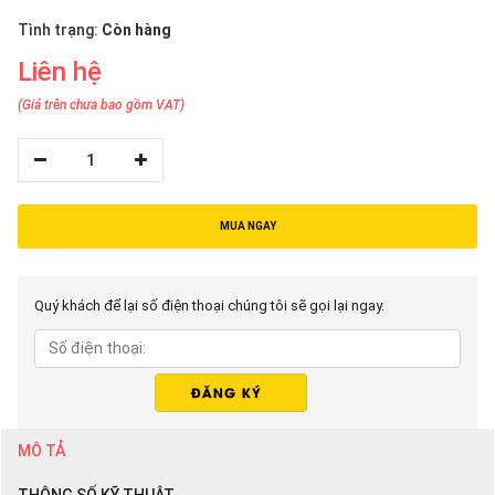
thiệu
Tình trạng:
Còn hàng
NGÔN
Liên hệ
NGỮ
(Giá trên chưa bao gồm VAT)
Tiếng
việt
1
English
MUA NGAY
Quý khách để lại số điện thoại chúng tôi sẽ gọi lại ngay.
MÔ TẢ