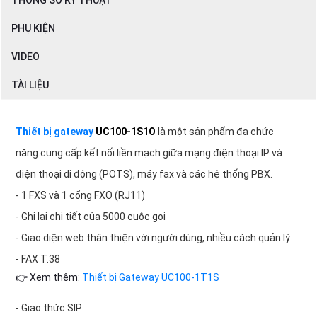
THÔNG SỐ KỸ THUẬT
PHỤ KIỆN
VIDEO
TÀI LIỆU
Thiết bị gateway
UC100-1S1O
là một sản phẩm đa chức
năng.cung cấp kết nối liền mạch giữa mạng điện thoại IP và
điện thoại di động (POTS), máy fax và các hệ thống PBX.
- 1 FXS và 1 cổng FXO (RJ11)
- Ghi lại chi tiết của 5000 cuộc gọi
- Giao diện web thân thiện với người dùng, nhiều cách quản lý
- FAX T.38
👉 Xem thêm:
Thiết bị Gateway UC100-1T1S
- Giao thức SIP