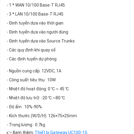
- 1 * WAN 10/100 Base-T RJ45
- 3 * LAN 10/100 Base-T RJ45
- Định tuyến dựa vào thời gian
- Định tuyến dựa vào người dùng
- Định tuyến dựa vào Source Trunks
- Các quy định khi quay số
- Các định tuyến dự phòng
- Nguồn cung cấp: 12VDC, 1A
- Công suất tiêu thụ : 10W
- Nhiệt độ hoạt động: 0 ℃ ~ 45 ℃
- Nhiệt độ lưu trữ: -20 ℃ ~80 ℃
- Độ ẩm : 10%-90%
- Kích thước (W/D/H): 126×75×25mm
- Trọng lượng : 0.7kg
👉 Xem thêm:
Thiết bị Gateway UC100-1S