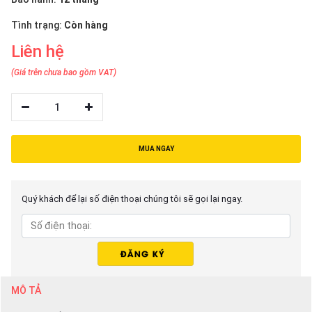
thiệu
Tình trạng:
Còn hàng
NGÔN
Liên hệ
NGỮ
(Giá trên chưa bao gồm VAT)
Tiếng
việt
1
English
MUA NGAY
Quý khách để lại số điện thoại chúng tôi sẽ gọi lại ngay.
MÔ TẢ