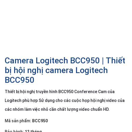
SP
khác
DANH
MỤC
KHÁC
Giải
pháp
Camera Logitech BCC950 | Thiết
Dịch
bị hội nghị camera Logitech
vụ
BCC950
Hỗ
trợ
Thiết bị hội nghị truyền hình BCC950 Conference Cam của
Tin
Logitech phù hợp Sử dụng cho các cuộc họp hội nghị video của
tức
các nhóm làm việc nhỏ cần chất lượng video chuẩn HD.
Liên
hệ
Mã sản phẩm:
BCC950
Giới
Bảo hành:
12 tháng