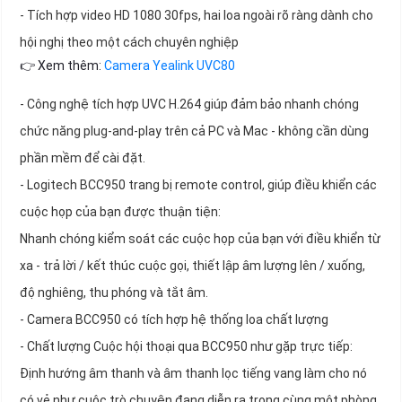
- Tích hợp video HD 1080 30fps, hai loa ngoài rõ ràng dành cho
hội nghị theo một cách chuyên nghiệp
👉 Xem thêm:
Camera Yealink UVC80
- Công nghệ tích hợp UVC H.264 giúp đảm bảo nhanh chóng
chức năng plug-and-play trên cả PC và Mac - không cần dùng
phần mềm để cài đặt.
- Logitech BCC950 trang bị remote control, giúp điều khiển các
cuộc họp của bạn được thuận tiện:
Nhanh chóng kiểm soát các cuộc họp của bạn với điều khiển từ
xa - trả lời / kết thúc cuộc gọi, thiết lập âm lượng lên / xuống,
độ nghiêng, thu phóng và tắt âm.
- Camera BCC950 có tích hợp hệ thống loa chất lượng
- Chất lượng Cuộc hội thoại qua BCC950 như gặp trực tiếp:
Định hướng âm thanh và âm thanh lọc tiếng vang làm cho nó
có vẻ như cuộc trò chuyện đang diễn ra trong cùng một phòng.