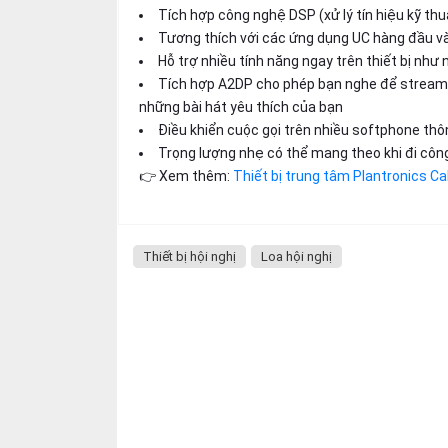
thiệu
Tích hợp công nghệ DSP (xử lý tín hiệu kỹ thu
Tương thích với các ứng dụng UC hàng đầu và
NGÔN
Hỗ trợ nhiều tính năng ngay trên thiết bị như
Tích hợp A2DP cho phép bạn nghe để streamin
NGỮ
những bài hát yêu thích của bạn
Tiếng
Điều khiển cuộc gọi trên nhiều softphone t
việt
Trọng lượng nhẹ có thể mang theo khi đi công
👉 Xem thêm:
Thiết bị trung tâm Plantronics C
English
Thiết bị hội nghị
Loa hội nghị