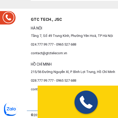
GTC TECH., JSC
HÀ NỘI
Tầng 7, Số 49 Trung Kính, Phường Yên Hoà, TP Hà Nội
024.777.99.777 - 0965 527 688
contact@gtctelecom.vn
HỒ CHÍ MINH
215/56 Đường Nguyễn Xí, P. Bình Lợi Trung, Hồ Chí Minh
028.777.99.777 - 0965 527 688
contact@gtctelecom.vn
©2020 All Rights Reserverd. GTC Tech., JSC. GPKD số 010