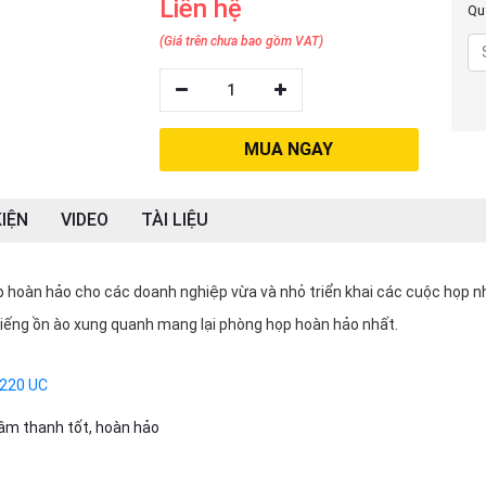
Liên hệ
Quý
(Giá trên chưa bao gồm VAT)
1
MUA NGAY
IỆN
VIDEO
TÀI LIỆU
áp hoàn hảo cho các doanh nghiệp vừa và nhỏ triển khai các cuộc họp 
ỏ tiếng ồn ào xung quanh mang lại phòng họp hoàn hảo nhất.
P220 UC
 âm thanh tốt, hoàn hảo