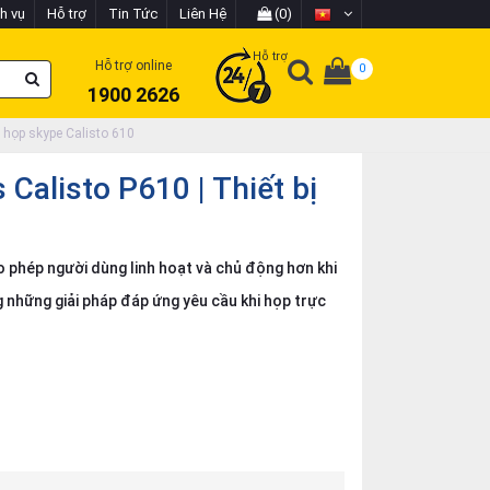
h vụ
Hỗ trợ
Tin Tức
Liên Hệ
(0)
Hỗ trợ
Hỗ trợ online
0
1900 2626
ị họp skype Calisto 610
 Calisto P610 | Thiết bị
 phép người dùng linh hoạt và chủ động hơn khi
 những giải pháp đáp ứng yêu cầu khi họp trực