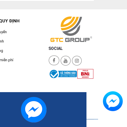
QUY ĐỊNH
uyển
ành
SOCIAL
ng
miễn phí