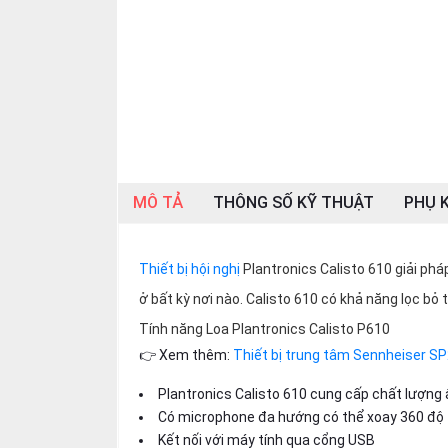
SP
khác
DANH
MỤC
KHÁC
Giải
pháp
MÔ TẢ
THÔNG SỐ KỸ THUẬT
PHỤ K
Dịch
vụ
Thiết bị hội nghị
Plantronics Calisto 610 giải ph
Hỗ
trợ
ở bất kỳ nơi nào. Calisto 610 có khả năng lọc b
Tính năng Loa Plantronics Calisto P610
Tin
tức
👉 Xem thêm:
Thiết bị trung tâm Sennheiser S
Liên
Plantronics Calisto 610 cung cấp chất lượng
hệ
Có microphone đa hướng có thể xoay 360 độ
Giới
Kết nối với máy tính qua cổng USB