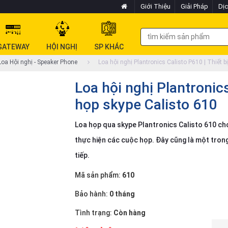
Giới Thiệu
Giải Pháp
Dịc
GATEWAY
HỘI NGHỊ
SP KHÁC
oa Hội nghị - Speaker Phone
Loa hội nghị Plantronics Calisto P610 | Thiết b
Loa hội nghị Plantronics
họp skype Calisto 610
Loa họp qua skype Plantronics Calisto 610 cho
thực hiện các cuộc họp. Đây cũng là một trong
tiếp.
Mã sản phẩm:
610
Bảo hành:
0 tháng
Tình trạng:
Còn hàng