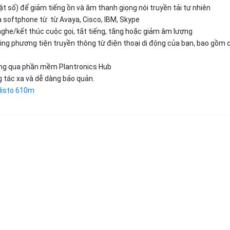
ật số) để giảm tiếng ồn và âm thanh giọng nói truyền tải tự nhiên
 softphone từ từ Avaya, Cisco, IBM, Skype
 nghe/kết thúc cuộc gọi, tắt tiếng, tăng hoặc giảm âm lượng
g phương tiện truyền thông từ điện thoại di động của bạn, bao gồm 
hông qua phần mềm Plantronics Hub
 tác xa và dễ dàng bảo quản.
alisto 610m