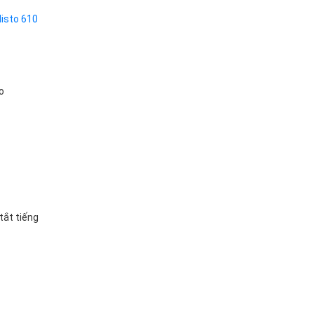
listo 610
o
tắt tiếng