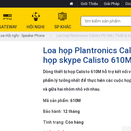
Giới Thiệu
Giải Pháp
Dịc
GATEWAY
HỘI NGHỊ
SP KHÁC
oa Hội nghị - Speaker Phone
Loa họp Plantronics Calisto P610M | Thiết bị 
Loa họp Plantronics Cal
họp skype Calisto 610
Dòng thiết bị họp Calisto 610M hỗ trợ kết nối v
phẩm lý tưởng nhất để thực hiện các cuộc họp
và giữa hai nhóm nhỏ với nhau.
Mã sản phẩm:
610M
Bảo hành:
12 tháng
Tình trạng:
Còn hàng