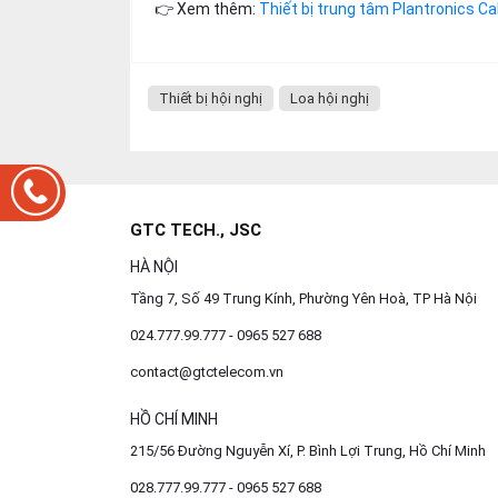
👉 Xem thêm:
Thiết bị trung tâm Plantronics Ca
Thiết bị hội nghị
Loa hội nghị
GTC TECH., JSC
HÀ NỘI
Tầng 7, Số 49 Trung Kính, Phường Yên Hoà, TP Hà Nội
024.777.99.777 - 0965 527 688
contact@gtctelecom.vn
HỒ CHÍ MINH
215/56 Đường Nguyễn Xí, P. Bình Lợi Trung, Hồ Chí Minh
028.777.99.777 - 0965 527 688