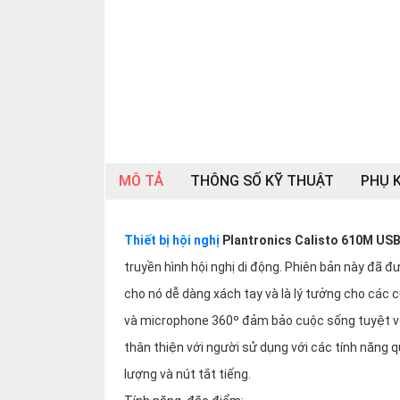
SP
khác
DANH
MỤC
KHÁC
Giải
pháp
MÔ TẢ
THÔNG SỐ KỸ THUẬT
PHỤ K
Dịch
vụ
Thiết bị hội nghị
Plantronics Calisto 610M US
Hỗ
trợ
truyền hình hội nghị di động. Phiên bản này đã đ
cho nó dễ dàng xách tay và là lý tưởng cho các c
Tin
tức
và microphone 360º đảm bảo cuộc sống tuyệt vời
Liên
thân thiện với người sử dụng với các tính năng qu
hệ
lượng và nút tắt tiếng.
Giới