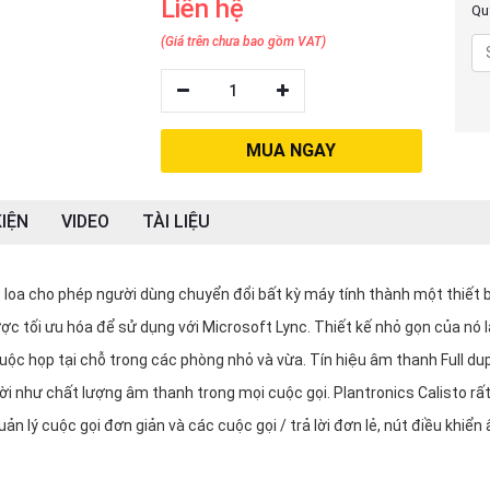
Liên hệ
Quý
(Giá trên chưa bao gồm VAT)
1
MUA NGAY
IỆN
VIDEO
TÀI LIỆU
B
loa cho phép người dùng chuyển đổi bất kỳ máy tính thành một thiết b
ược tối ưu hóa để sử dụng với Microsoft Lync. Thiết kế nhỏ gọn của nó 
uộc họp tại chỗ trong các phòng nhỏ và vừa. Tín hiệu âm thanh Full du
 như chất lượng âm thanh trong mọi cuộc gọi. Plantronics Calisto rấ
ản lý cuộc gọi đơn giản và các cuộc gọi / trả lời đơn lẻ, nút điều khiển