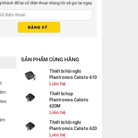
 khách để lại số điện thoại chúng tôi sẽ gọi lại ngay.
SẢN PHẨM CÙNG HÃNG
Thiết bị hội nghị
Plantronics Calisto 610
ị
Liên hệ
làm
Thiết bị họp
Plantronics Calisto
plex
620M
t
Liên hệ
 âm
Thiết bị hội nghị
Plantronics Calisto 620
Liên hệ