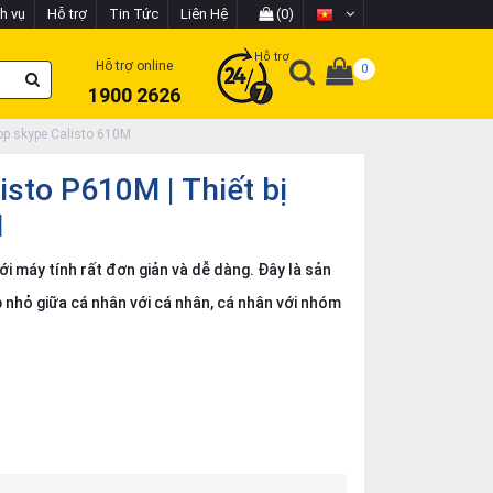
h vụ
Hỗ trợ
Tin Tức
Liên Hệ
(0)
Hỗ trợ
Hỗ trợ online
0
1900 2626
họp skype Calisto 610M
isto P610M | Thiết bị
M
ới máy tính rất đơn giản và dễ dàng. Đây là sản
 nhỏ giữa cá nhân với cá nhân, cá nhân với nhóm