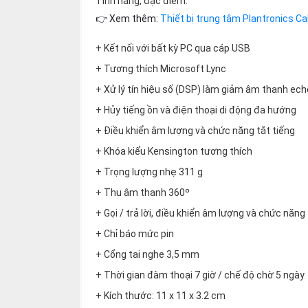
Tính năng, đặc điểm:
thiệu
👉 Xem thêm:
Thiết bị trung tâm Plantronics Ca
NGÔN
+ Kết nối với bất kỳ PC qua cáp USB
NGỮ
+ Tương thích Microsoft Lync
Tiếng
+ Xử lý tín hiệu số (DSP) làm giảm âm thanh ech
việt
+ Hủy tiếng ồn và điện thoại di động đa hướng
English
+ Điều khiển âm lượng và chức năng tắt tiếng
+ Khóa kiểu Kensington tương thích
+ Trọng lượng nhẹ 311 g
+ Thu âm thanh 360º
+ Gọi / trả lời, điều khiển âm lượng và chức năng 
+ Chỉ báo mức pin
+ Cổng tai nghe 3,5 mm
+ Thời gian đàm thoại 7 giờ / chế độ chờ 5 ngày
+ Kích thước: 11 x 11 x 3.2 cm