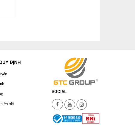
QUY ĐỊNH
uyển
ành
SOCIAL
ng
miễn phí