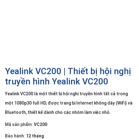
SP
khác
DANH
MỤC
KHÁC
Giải
pháp
Yealink VC200 | Thiết bị hội nghị
Dịch
vụ
truyền hình Yealink VC200
Hỗ
trợ
Yealink VC200 là một thiết bị hội nghị truyền hình tất cả trong
một 1080p30 full HD, được trang bị Internet không dây (WiFi) và
Tin
tức
Bluetooth, thiết kế dành cho các nhóm làm việc nhỏ.
Liên
Mã sản phẩm:
VC200
hệ
Giới
Bảo hành:
12 tháng