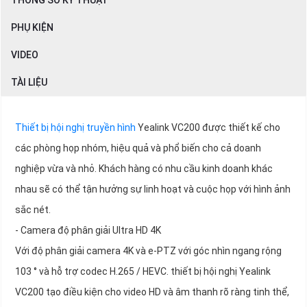
THÔNG SỐ KỸ THUẬT
PHỤ KIỆN
VIDEO
TÀI LIỆU
Thiết bị hội nghị truyền hình
Yealink VC200 được thiết kế cho
các phòng họp nhóm, hiệu quả và phổ biến cho cả doanh
nghiệp vừa và nhỏ. Khách hàng có nhu cầu kinh doanh khác
nhau sẽ có thể tận hưởng sự linh hoạt và cuộc họp với hình ảnh
sắc nét.
- Camera độ phân giải Ultra HD 4K
Với độ phân giải camera 4K và e-PTZ với góc nhìn ngang rộng
103 ° và hỗ trợ codec H.265 / HEVC. thiết bị hội nghị Yealink
VC200 tạo điều kiện cho video HD và âm thanh rõ ràng tinh thể,