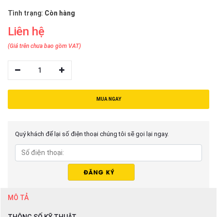
thiệu
Tình trạng:
Còn hàng
NGÔN
Liên hệ
NGỮ
(Giá trên chưa bao gồm VAT)
Tiếng
việt
1
English
MUA NGAY
Quý khách để lại số điện thoại chúng tôi sẽ gọi lại ngay.
MÔ TẢ