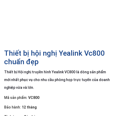
SP
khác
DANH
MỤC
KHÁC
Giải
pháp
Thiết bị hội nghị Yealink Vc800
Dịch
chuẩn đẹp
vụ
Thiết bị Hội nghị truyền hình Yealink VC800 là dòng sản phẩm
Hỗ
trợ
mới nhất phục vụ cho nhu cầu phòng họp trực tuyến của doanh
Tin
nghiệp vừa và lớn.
tức
Mã sản phẩm:
VC800
Liên
hệ
Bảo hành:
12 tháng
Giới