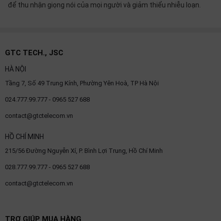
để thu nhận giọng nói của mọi người và giảm thiểu nhiễu loạn.
GTC TECH., JSC
HÀ NỘI
Tầng 7, Số 49 Trung Kính, Phường Yên Hoà, TP Hà Nội
024.777.99.777 - 0965 527 688
contact@gtctelecom.vn
HỒ CHÍ MINH
215/56 Đường Nguyễn Xí, P. Bình Lợi Trung, Hồ Chí Minh
028.777.99.777 - 0965 527 688
contact@gtctelecom.vn
TRỢ GIÚP MUA HÀNG