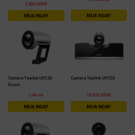
SP
3,800,000đ
khác
DANH
MỤC
KHÁC
Giải
pháp
Dịch
vụ
Camera Yealink UVC30
Camera Yealink UVC50
Room
Hỗ
trợ
Liên hệ
18,503,650đ
Tin
tức
Liên
hệ
Giới