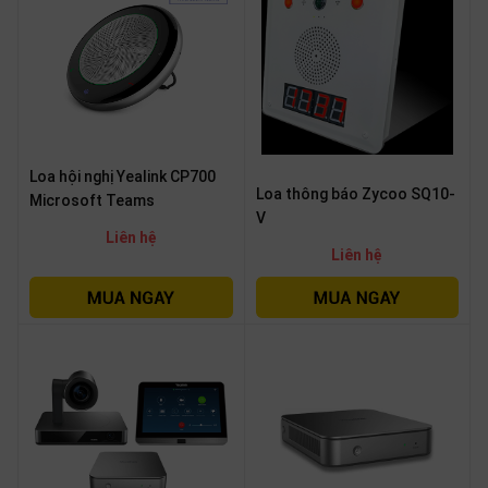
thiệu
NGÔN
NGỮ
Tiếng
việt
Loa hội nghị Yealink CP700
Loa thông báo Zycoo SQ10-
English
Microsoft Teams
V
Liên hệ
Liên hệ