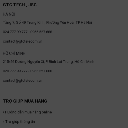
GTC TECH., JSC
HÀ NỘI
Tầng 7, Số 49 Trung Kính, Phường Yên Hoà, TP Hà Nội
024.777.99.777 - 0965 527 688
contact@gtctelecom.vn
HỒ CHÍ MINH
215/56 Đường Nguyễn Xí, P. Bình Lợi Trung, Hồ Chí Minh
028.777.99.777 - 0965 527 688
contact@gtctelecom.vn
TRỢ GIÚP MUA HÀNG
Hướng dẫn mua hàng online
Trợ giúp thông tin