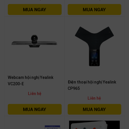
SP
khác
DANH
MỤC
KHÁC
Giải
pháp
Dịch
vụ
Webcam hội nghị Yealink
Hỗ
Điện thoại hội nghị Yealink
VC200-E
trợ
CP965
Liên hệ
Tin
Liên hệ
tức
Liên
hệ
Giới