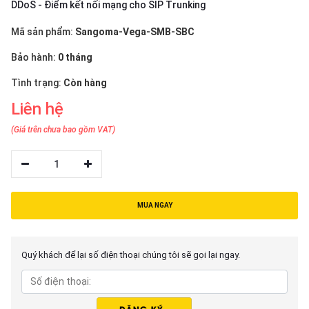
thiệu
DDoS - Điểm kết nối mạng cho SIP Trunking
Mã sản phẩm:
Sangoma-Vega-SMB-SBC
NGÔN
Bảo hành:
0 tháng
NGỮ
Tình trạng:
Còn hàng
Tiếng
việt
Liên hệ
English
(Giá trên chưa bao gồm VAT)
1
MUA NGAY
Quý khách để lại số điện thoại chúng tôi sẽ gọi lại ngay.