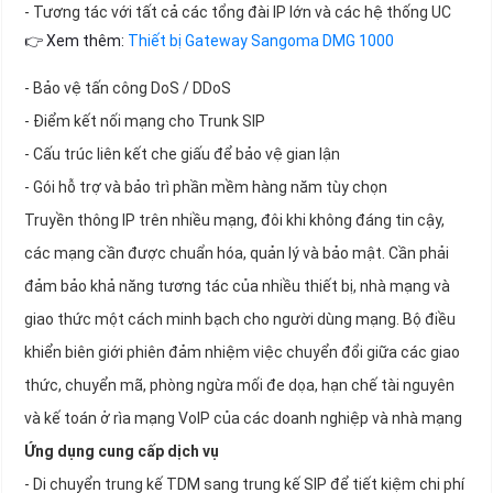
- Tương tác với tất cả các tổng đài IP lớn và các hệ thống UC
👉 Xem thêm:
Thiết bị Gateway Sangoma DMG 1000
- Bảo vệ tấn công DoS / DDoS
- Điểm kết nối mạng cho Trunk SIP
- Cấu trúc liên kết che giấu để bảo vệ gian lận
- Gói hỗ trợ và bảo trì phần mềm hàng năm tùy chọn
Truyền thông IP trên nhiều mạng, đôi khi không đáng tin cậy,
các mạng cần được chuẩn hóa, quản lý và bảo mật. Cần phải
đảm bảo khả năng tương tác của nhiều thiết bị, nhà mạng và
giao thức một cách minh bạch cho người dùng mạng. Bộ điều
khiển biên giới phiên đảm nhiệm việc chuyển đổi giữa các giao
thức, chuyển mã, phòng ngừa mối đe dọa, hạn chế tài nguyên
và kế toán ở rìa mạng VoIP của các doanh nghiệp và nhà mạng
Ứng dụng cung cấp dịch vụ
- Di chuyển trung kế TDM sang trung kế SIP để tiết kiệm chi phí