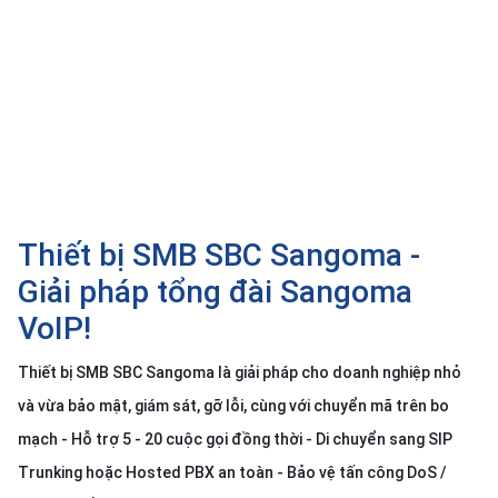
SP
khác
DANH
MỤC
KHÁC
Giải
pháp
Thiết bị SMB SBC Sangoma -
Dịch
vụ
Giải pháp tổng đài Sangoma
Hỗ
VoIP!
trợ
Tin
Thiết bị SMB SBC Sangoma là giải pháp cho doanh nghiệp nhỏ
tức
và vừa bảo mật, giám sát, gỡ lỗi, cùng với chuyển mã trên bo
Liên
mạch - Hỗ trợ 5 - 20 cuộc gọi đồng thời - Di chuyển sang SIP
hệ
Trunking hoặc Hosted PBX an toàn - Bảo vệ tấn công DoS /
Giới