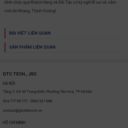
thiệu
Kính chúc quý Khách Hàng và Đối Tác có kỳ nghỉ lễ vui vẻ, năm
mới An Khang, Thịnh Vượng!
NGÔN
NGỮ
BÀI VIẾT LIÊN QUAN
Tiếng
việt
SẢN PHẨM LIÊN QUAN
English
GTC TECH., JSC
HÀ NỘI
Tầng 7, Số 49 Trung Kính, Phường Yên Hoà, TP Hà Nội
024.777.99.777 - 0965 527 688
contact@gtctelecom.vn
HỒ CHÍ MINH