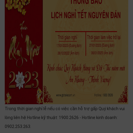
SP
khác
DANH
MỤC
KHÁC
Giải
pháp
Dịch
vụ
Hỗ
trợ
Tin
tức
Trong thời gian nghỉ lễ nếu có việc cần hỗ trợ gấp Quý khách vui
Liên
lòng liên hệ Hotline kỹ thuật: 1900.2626 - Hotline kinh doanh:
hệ
0902.253.263.
Giới