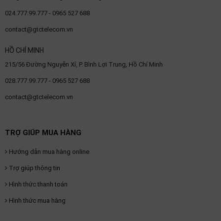
SP
khác
024.777.99.777 - 0965 527 688
contact@gtctelecom.vn
DANH
HỒ CHÍ MINH
MỤC
215/56 Đường Nguyễn Xí, P. Bình Lợi Trung, Hồ Chí Minh
KHÁC
028.777.99.777 - 0965 527 688
Giải
pháp
contact@gtctelecom.vn
Dịch
vụ
TRỢ GIÚP MUA HÀNG
Hỗ
trợ
Hướng dẫn mua hàng online
Tin
Trợ giúp thông tin
tức
Hình thức thanh toán
Liên
hệ
Hình thức mua hàng
Giới