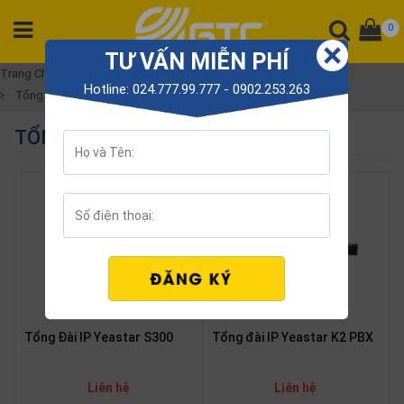
0
TƯ VẤN MIỄN PHÍ
DANH
Trang Chủ
Tổng đài
Tổng Đài IP
Hotline: 024.777.99.777 - 0902.253.263
Tổng đài cho Doanh nghiệp LỚN
MỤC
SẢN
TỔNG ĐÀI CHO DOANH NGHIỆP LỚN
PHẨM
Tổng
đài
Điện
thoại
Tai
nghe
Gateway
Tổng Đài IP Yeastar S300
Tổng đài IP Yeastar K2 PBX
Hội
nghị
Liên hệ
Liên hệ