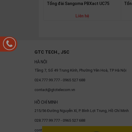
Tổng đài Sangoma PBXact UC75
Tổn
Liên hệ
GTC TECH., JSC
HÀ NỘI
Tầng 7, Số 49 Trung Kính, Phường Yên Hoà, TP Hà Nội
024.777.99.777 - 0965 527 688
contact@gtctelecom.vn
HỒ CHÍ MINH
215/56 Đường Nguyễn Xí, P. Bình Lợi Trung, Hồ Chí Minh
028.777.99.777 - 0965 527 688
contact@gtctelecom.vn