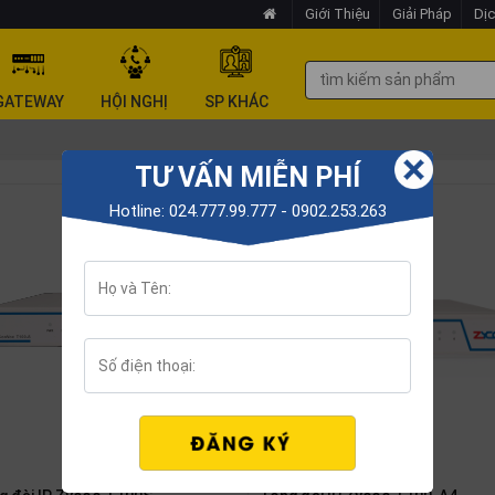
Giới Thiệu
Giải Pháp
Dịc
GATEWAY
HỘI NGHỊ
SP KHÁC
TƯ VẤN MIỄN PHÍ
Hotline: 024.777.99.777 - 0902.253.263