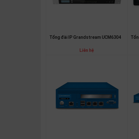
thiệu
NGÔN
NGỮ
Tổng đài IP Grandstream UCM6304
Tổn
Tiếng
việt
Liên hệ
English