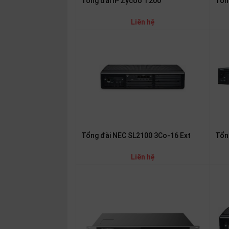
Tổng đài IP Zycoo T200
Tổn
SP
khác
Liên hệ
DANH
MỤC
KHÁC
Giải
pháp
Dịch
vụ
Tổn
Tổng đài NEC SL2100 3Co-16 Ext
Hỗ
trợ
Liên hệ
Tin
tức
Liên
hệ
Giới