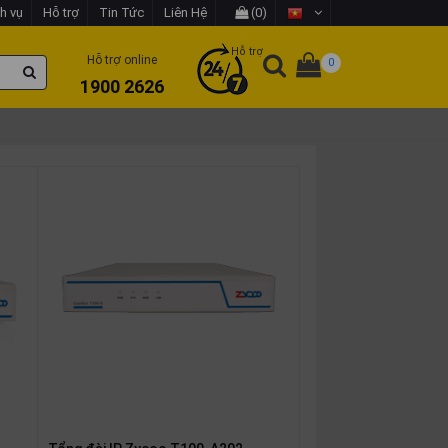
h vụ
Hỗ trợ
Tin Tức
Liên Hệ
(0)
Hỗ trợ
Hỗ trợ online
0
1900 2626