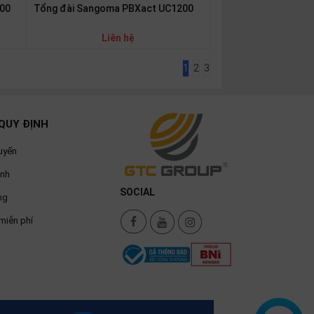
00
Tổng đài Sangoma PBXact UC1200
Liên hệ
1
2
3
QUY ĐỊNH
uyển
ành
SOCIAL
ng
miễn phí