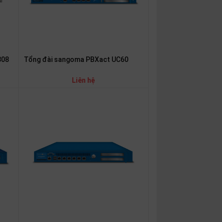
Tổng đài sangoma PBXact UC60
308
Liên hệ