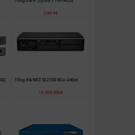
Tổng đài IP Zycoo T100-A202
Liên hệ
Tổng đài NEC SL2100 8Co-24Ext
302
14,968,000đ