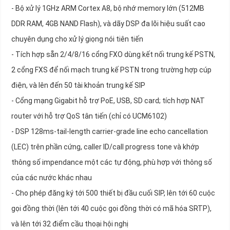
- Bộ xử lý 1GHz ARM Cortex A8, bộ nhớ memory lớn (512MB
DDR RAM, 4GB NAND Flash), và dãy DSP đa lõi hiệu suất cao
chuyên dụng cho xử lý giọng nói tiên tiến
- Tích hợp sẵn 2/4/8/16 cổng FXO dùng kết nối trung kế PSTN,
2 cổng FXS để nối mạch trung kế PSTN trong trường hợp cúp
điện, và lên đến 50 tài khoản trung kế SIP
- Cổng mạng Gigabit hỗ trợ PoE, USB, SD card; tích hợp NAT
router với hỗ trợ QoS tân tiến (chỉ có UCM6102)
- DSP 128ms-tail-length carrier-grade line echo cancellation
(LEC) trên phần cứng, caller ID/call progress tone và khớp
thông số impendance một các tự động, phù hợp với thông số
của các nước khác nhau
- Cho phép đăng ký tới 500 thiết bị đầu cuối SIP, lên tới 60 cuộc
gọi đồng thời (lên tới 40 cuộc gọi đồng thời có mã hóa SRTP),
và lên tới 32 điểm cầu thoại hội nghị