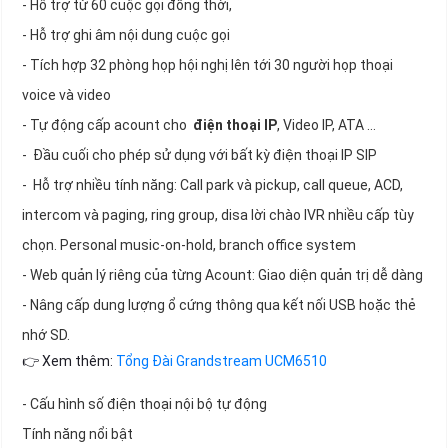
- Hỗ trợ từ 60 cuộc gọi đồng thời,
- Hỗ trợ ghi âm nội dung cuộc gọi
- Tích hợp 32 phòng họp hội nghị lên tới 30 người họp thoại
voice và video
- Tự động cấp acount cho
điện thoại IP
, Video IP, ATA …
- Đầu cuối cho phép sử dụng với bất kỳ điện thoại IP SIP
- Hỗ trợ nhiều tính năng: Call park và pickup, call queue, ACD,
intercom và paging, ring group, disa lời chào IVR nhiều cấp tùy
chọn. Personal music-on-hold, branch office system
- Web quản lý riêng của từng Acount: Giao diện quản trị dễ dàng
- Nâng cấp dung lượng ổ cứng thông qua kết nối USB hoặc thẻ
nhớ SD.
👉 Xem thêm:
Tổng Đài Grandstream UCM6510
- Cấu hình số điện thoại nội bộ tự động
Tính năng nổi bật