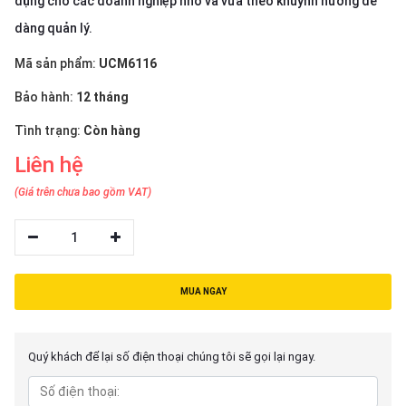
dụng cho các doanh nghiệp nhỏ và vừa theo khuynh hướng dễ
thiệu
dàng quản lý.
NGÔN
Mã sản phẩm:
UCM6116
NGỮ
Bảo hành:
12 tháng
Tiếng
việt
Tình trạng:
Còn hàng
Liên hệ
English
(Giá trên chưa bao gồm VAT)
1
MUA NGAY
Quý khách để lại số điện thoại chúng tôi sẽ gọi lại ngay.