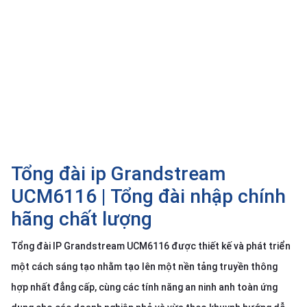
SP
khác
DANH
MỤC
KHÁC
Giải
pháp
Dịch
Tổng đài ip Grandstream
vụ
UCM6116 | Tổng đài nhập chính
Hỗ
trợ
hãng chất lượng
Tin
tức
Tổng đài IP Grandstream UCM6116 được thiết kế và phát triển
Liên
một cách sáng tạo nhằm tạo lên một nền tảng truyền thông
hệ
hợp nhất đẳng cấp, cùng các tính năng an ninh anh toàn ứng
Giới