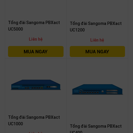
thiệu
NGÔN
Tổng đài Sangoma PBXact
Tổng đài Sangoma PBXact
NGỮ
UC5000
UC1200
Tiếng
Liên hệ
Liên hệ
việt
English
Tổng đài Sangoma PBXact
UC1000
Tổng đài Sangoma PBXact
UC400