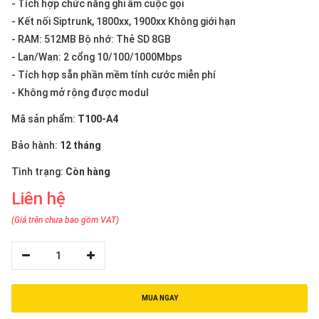
- Tích hợp chức năng ghi âm cuộc gọi
thiệu
- Kết nối Siptrunk, 1800xx, 1900xx Không giới hạn
NGÔN
- RAM: 512MB Bộ nhớ: Thẻ SD 8GB
- Lan/Wan: 2 cổng 10/100/1000Mbps
NGỮ
- Tích hợp sẵn phần mềm tính cước miễn phí
Tiếng
- Không mở rộng được modul
việt
Mã sản phẩm:
T100-A4
English
Bảo hành:
12 tháng
Tình trạng:
Còn hàng
Liên hệ
(Giá trên chưa bao gồm VAT)
1
MUA NGAY