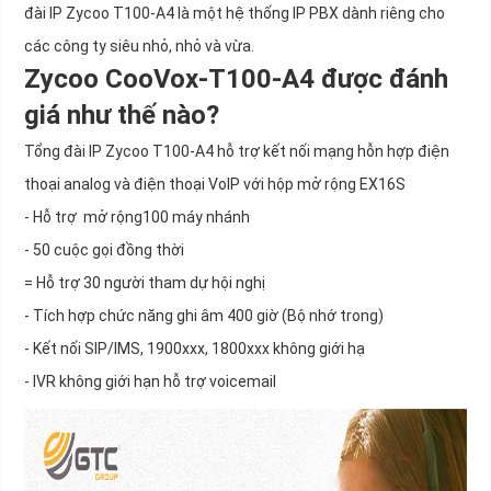
đài IP Zycoo T100-A4 là một hệ thống IP PBX dành riêng cho
các công ty siêu nhỏ, nhỏ và vừa.
Zycoo CooVox-T100-A4 được đánh
giá như thế nào?
Tổng đài IP Zycoo T100-A4 hỗ trợ kết nối mạng hỗn hợp điện
thoại analog và điện thoại VoIP với hộp mở rộng EX16S
- Hỗ trợ mở rộng100 máy nhánh
- 50 cuộc gọi đồng thời
= Hỗ trợ 30 người tham dự hội nghị
- Tích hợp chức năng ghi âm 400 giờ (Bộ nhớ trong)
- Kết nối SIP/IMS, 1900xxx, 1800xxx không giới hạ
- IVR không giới hạn hỗ trợ voicemail