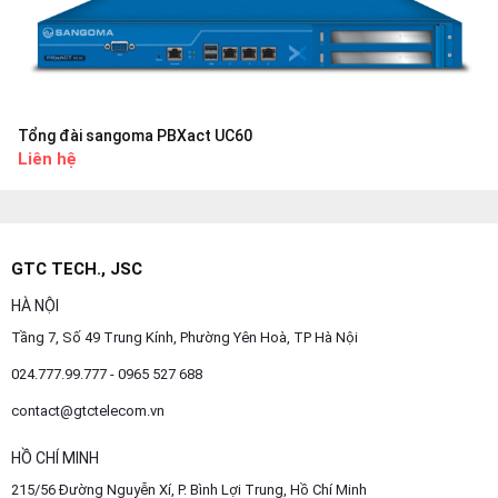
Tổng đài sangoma PBXact UC60
Liên hệ
GTC TECH., JSC
HÀ NỘI
Tầng 7, Số 49 Trung Kính, Phường Yên Hoà, TP Hà Nội
024.777.99.777 - 0965 527 688
contact@gtctelecom.vn
HỒ CHÍ MINH
215/56 Đường Nguyễn Xí, P. Bình Lợi Trung, Hồ Chí Minh