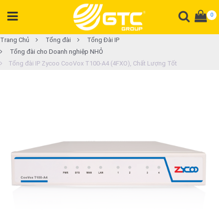
0
DANH
Trang Chủ
Tổng đài
Tổng Đài IP
Tổng đài cho Doanh nghiệp NHỎ
MỤC
Tổng đài IP Zycoo CooVox T100-A4 (4FXO), Chất Lượng Tốt
SẢN
PHẨM
Tổng
đài
Điện
thoại
Tai
nghe
Gateway
Hội
nghị