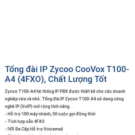
SP
khác
DANH
MỤC
KHÁC
Giải
pháp
Tổng đài IP Zycoo CooVox T100-
Dịch
vụ
A4 (4FXO), Chất Lượng Tốt
Hỗ
trợ
Zycoo T100-A4 hệ thống IP PBX được thiết kế cho các doanh
nghiệp vừa và nhỏ. Tổng đài IP Zycoo T100-A4 sử dụng công
Tin
tức
nghệ IP (VoIP) mở rộng tính năng.
- Hỗ trợ 100 máy nhánh, 50 cuộc gọi đồng thời
Liên
hệ
- Tích hợp sẵn 4FXO
- IVR Đa Cấp Hỗ trợ Voicemail
Giới