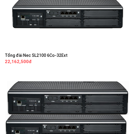
Tổng đài Nec SL2100 6Co-32Ext
22,162,500đ