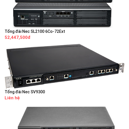
Tổng đài Nec SL2100 6Co-72Ext
52,447,500đ
Tổng đài Nec SV9300
Liên hệ