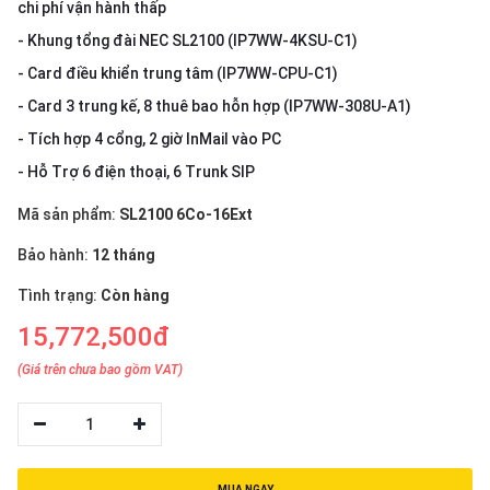
thiệu
chi phí vận hành thấp
- Khung tổng đài NEC SL2100 (IP7WW-4KSU-C1)
NGÔN
- Card điều khiển trung tâm (IP7WW-CPU-C1)
NGỮ
- Card 3 trung kế, 8 thuê bao hỗn hợp (IP7WW-308U-A1)
- Tích hợp 4 cổng, 2 giờ InMail vào PC
Tiếng
việt
- Hỗ Trợ 6 điện thoại, 6 Trunk SIP
English
Mã sản phẩm:
SL2100 6Co-16Ext
Bảo hành:
12 tháng
Tình trạng:
Còn hàng
15,772,500đ
(Giá trên chưa bao gồm VAT)
1
MUA NGAY