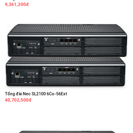
9,361,200đ
Tổng đài Nec SL2100 6Co-56Ext
40,702,500đ