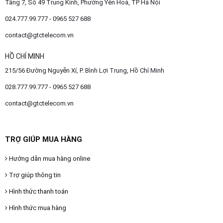
Tầng 7, Số 49 Trung Kính, Phường Yên Hoà, TP Hà Nội
024.777.99.777 - 0965 527 688
contact@gtctelecom.vn
HỒ CHÍ MINH
215/56 Đường Nguyễn Xí, P. Bình Lợi Trung, Hồ Chí Minh
028.777.99.777 - 0965 527 688
contact@gtctelecom.vn
TRỢ GIÚP MUA HÀNG
Hướng dẫn mua hàng online
Trợ giúp thông tin
Hình thức thanh toán
Hình thức mua hàng