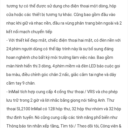
tương tự có thể được sử dụng cho điện thoại một dòng, hộp
cửa hoặc các thiết bị tương tự khác. Cũng bao gồm đầu vào
nhạc khi giữ và nhạc nền, đầu ra vùng phân trang bên ngoài và 2
kết nối mạch chuyển tiếp
- Với thiết kế đẹp mắt, chiếc điện thoại hai mặt, có đèn nền với
24 phím người dùng có thể lập trình này là sự bổ sung đáng
hoan nghênh cho bất kỳ môi trường làm việc nào. Bao gồm
màn hình hiển thị 3 dòng, 4 phím mềm và đèn LED báo cuộc gọi
ba màu, điều chỉnh góc chân 2 nấc, giắc cắm tai nghe và dây
cầm tay 9 chân.
- InMail tích hợp cung cấp 4 cổng thư thoại / VRS và cho phép
lưu trữ trong 2 giờ và lời nhắc bằng giọng nói tiếng Anh. Thư
thoại SL2100 InMail có 128 hộp thư, 32 hộp thư nhóm và 32 hộp
thư định tuyến. Nó cũng cung cấp các tính năng phổ biến như
Thông báo tin nhắn xếp tầng, Tìm tôi / Theo dõi tôi, Công viên &