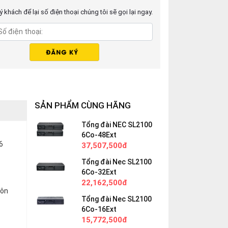
 khách để lại số điện thoại chúng tôi sẽ gọi lại ngay.
SẢN PHẨM CÙNG HÃNG
Tổng đài NEC SL2100
6Co-48Ext
6
37,507,500đ
Tổng đài Nec SL2100
6Co-32Ext
22,162,500đ
uôn
Tổng đài Nec SL2100
6Co-16Ext
15,772,500đ