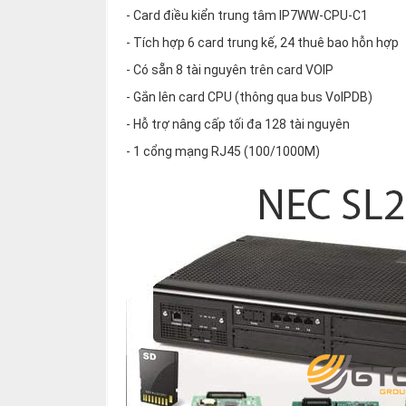
thiệu
- Card điều kiển trung tâm IP7WW-CPU-C1
- Tích hợp 6 card trung kế, 24 thuê bao hỗn hợp
NGÔN
- Có sẵn 8 tài nguyên trên card VOIP
NGỮ
- Gắn lên card CPU (thông qua bus VoIPDB)
Tiếng
- Hỗ trợ nâng cấp tối đa 128 tài nguyên
việt
- 1 cổng mạng RJ45 (100/1000M)
English