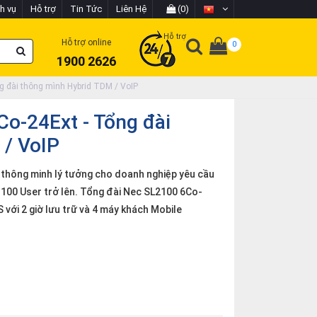
h vụ
Hỗ trợ
Tin Tức
Liên Hệ
(0)
Hỗ trợ
Hỗ trợ online
0
1900 2626
g đài thông mình Hybrid TDM / VoIP
o-24Ext - Tổng đài
 / VoIP
thông minh lý tưởng cho doanh nghiệp yêu cầu
 100 User trở lên. Tổng đài Nec SL2100 6Co-
S với 2 giờ lưu trữ và 4 máy khách Mobile