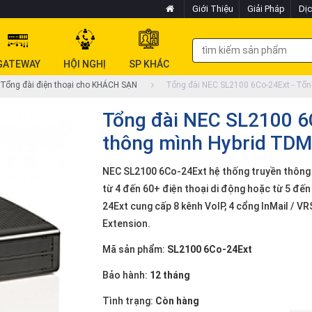
Giới Thiệu
Giải Pháp
Dịc
GATEWAY
HỘI NGHỊ
SP KHÁC
Tổng đài điện thoại cho KHÁCH SẠN
Tổng đài NEC SL2100 6Co-24Ext - Tổn
Tổng đài NEC SL2100 6C
thông mình Hybrid TDM
NEC SL2100 6Co-24Ext hệ thống truyền thông 
từ 4 đến 60+ điện thoại di động hoặc từ 5 đến
24Ext cung cấp 8 kênh VoIP, 4 cổng InMail / VR
Extension.
Mã sản phẩm:
SL2100 6Co-24Ext
Bảo hành:
12 tháng
Tình trạng:
Còn hàng