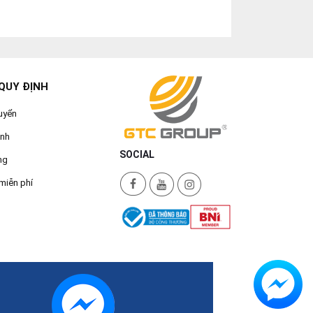
QUY ĐỊNH
uyển
ành
SOCIAL
ng
miễn phí