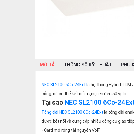
SP
khác
DANH
MỤC
KHÁC
Giải
pháp
MÔ TẢ
THÔNG SỐ KỸ THUẬT
PHỤ K
Dịch
vụ
Hỗ
NEC SL2100 6Co-24Ext l
à hệ thống Hybrid TDM / 
trợ
cổng, nó có thể kết nối mạng lên đến 50 vị trí.
Tin
Tại sao
NEC SL2100 6Co-24Ex
tức
Tổng đài NEC SL2100 6Co-24Ext
là tổng đài ana
Liên
hệ
được kết nối và cung cấp nhiều công cụ giao tiếp
- Card mở rộng tài nguyên VoIP
Giới