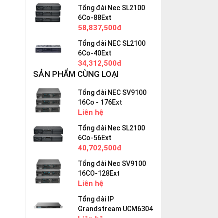
Tổng đài Nec SL2100
6Co-88Ext
58,837,500đ
Tổng đài NEC SL2100
6Co-40Ext
34,312,500đ
SẢN PHẨM CÙNG LOẠI
Tổng đài NEC SV9100
16Co - 176Ext
Liên hệ
Tổng đài Nec SL2100
6Co-56Ext
40,702,500đ
Tổng đài Nec SV9100
16CO-128Ext
Liên hệ
Tổng đài IP
Grandstream UCM6304