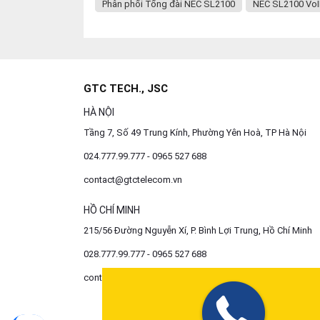
Phân phối Tổng đài NEC SL2100
NEC SL2100 VoI
GTC TECH., JSC
HÀ NỘI
Tầng 7, Số 49 Trung Kính, Phường Yên Hoà, TP Hà Nội
024.777.99.777 - 0965 527 688
contact@gtctelecom.vn
HỒ CHÍ MINH
215/56 Đường Nguyễn Xí, P. Bình Lợi Trung, Hồ Chí Minh
028.777.99.777 - 0965 527 688
contact@gtctelecom.vn