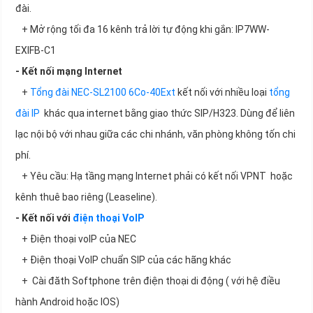
đài.
+ Mở rộng tối đa 16 kênh trả lời tự động khi gắn: IP7WW-
EXIFB-C1
- Kết nối mạng Internet
+
Tổng đài NEC-SL2100 6Co-40Ext
kết nối với nhiều loại
tổng
đài IP
khác qua internet bằng giao thức SIP/H323. Dùng để liên
lạc nội bộ với nhau giữa các chi nhánh, văn phòng không tốn chi
phí.
+ Yêu cầu: Hạ tầng mạng Internet phải có kết nối VPNT hoặc
kênh thuê bao riêng (Leaseline).
- Kết nối với
điện thoại VoIP
+ Điện thoại voIP của NEC
+ Điện thoại VoIP chuẩn SIP của các hãng khác
+ Cài đăth Softphone trên điện thoại di động ( với hệ điều
hành Android hoặc IOS)