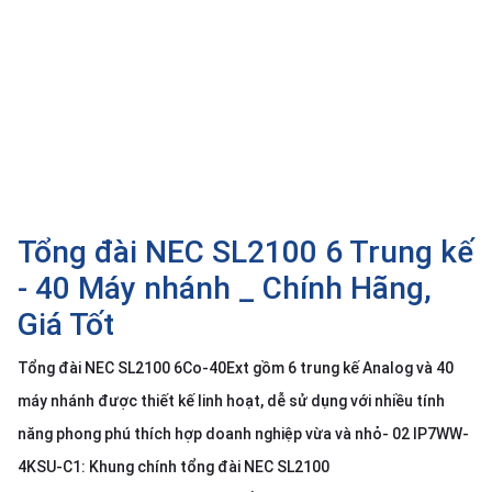
SP
khác
DANH
MỤC
KHÁC
Giải
pháp
Tổng đài NEC SL2100 6 Trung kế
Dịch
vụ
- 40 Máy nhánh _ Chính Hãng,
Hỗ
Giá Tốt
trợ
Tin
Tổng đài NEC SL2100 6Co-40Ext gồm 6 trung kế Analog và 40
tức
máy nhánh được thiết kế linh hoạt, dễ sử dụng với nhiều tính
Liên
năng phong phú thích hợp doanh nghiệp vừa và nhỏ- 02 IP7WW-
hệ
4KSU-C1: Khung chính tổng đài NEC SL2100
Giới