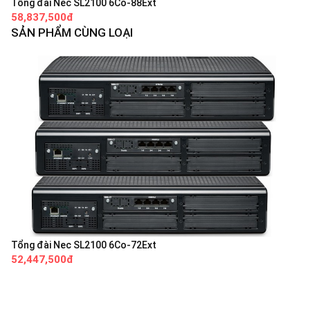
Tổng đài Nec SL2100 6Co-88Ext
58,837,500đ
SẢN PHẨM CÙNG LOẠI
Tổng đài Nec SL2100 6Co-72Ext
52,447,500đ