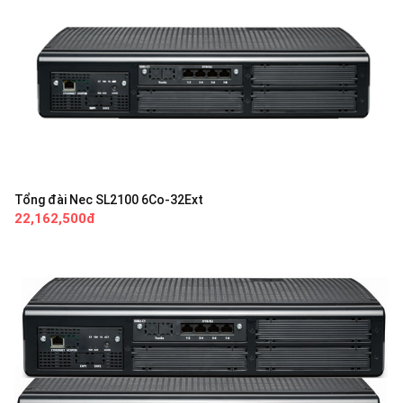
Tổng đài Nec SL2100 6Co-32Ext
22,162,500đ