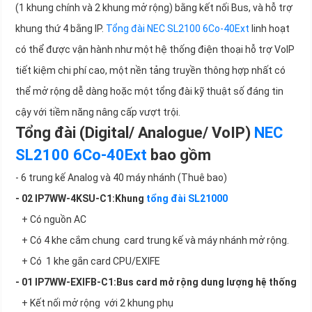
(1 khung chính và 2 khung mở rộng) bằng kết nối Bus, và hỗ trợ
khung thứ 4 bằng IP.
Tổng đài NEC SL2100 6Co-40Ext
linh hoạt
có thể được vận hành như một hệ thống điện thoại hỗ trợ VoIP
tiết kiệm chi phí cao, một nền tảng truyền thông hợp nhất có
thể mở rộng dễ dàng hoặc một tổng đài kỹ thuật số đáng tin
cậy với tiềm năng nâng cấp vượt trội.
Tổng đài (Digital/ Analogue/ VoIP)
NEC
SL2100 6Co-40Ext
bao gồm
- 6 trung kế Analog và 40 máy nhánh (Thuê bao)
- 02 IP7WW-4KSU-C1:Khung
tổng đài SL21000
+ Có nguồn AC
+ Có 4 khe cắm chung card trung kế và máy nhánh mở rộng.
+ Có 1 khe gắn card CPU/EXIFE
- 01 IP7WW-EXIFB-C1:​Bus card mở rộng dung lượng hệ thống
+ Kết nối mở rộng với 2 khung phụ