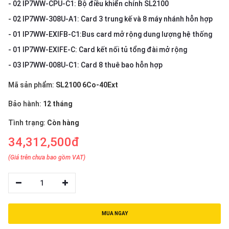
thiệu
- 02 IP7WW-CPU-C1: Bộ điều khiển chính SL2100
- 02 IP7WW-308U-A1: Card 3 trung kế và 8 máy nhánh hỗn hợp
NGÔN
- 01 IP7WW-EXIFB-C1:​Bus card mở rộng dung lượng hệ thống
NGỮ
- 01 IP7WW-EXIFE-C: Card kết nối tủ tổng đài mở rộng
- 03 IP7WW-008U-C1: Card 8 thuê bao hỗn hợp
Tiếng
việt
Mã sản phẩm:
SL2100 6Co-40Ext
English
Bảo hành:
12 tháng
Tình trạng:
Còn hàng
34,312,500đ
(Giá trên chưa bao gồm VAT)
1
MUA NGAY