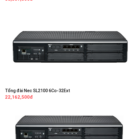
Tổng đài Nec SL2100 6Co-32Ext
22,162,500đ