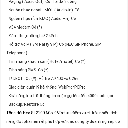
- Paging ( Audio Out): Có. Tối đa 3 cổng
- Nguồn nhạc ngoài –MOH ( Audio-in): Có
- Nguồn nhạc nền-BMG ( Audio –in): Có
- V34 Modem:Có (*)
- Đàm thoại hội nghị:32 kênh
- Hỗ trợ VoiP ( 3rd Party SIP): Có (NEC SIP Phone, SIP
Telephone)
- Tính năng khách sạn ( Hotel/motel): Có (*)
- Tính năng PMS: Có (*)
- IP DECT : Có (*) . Hỗ trợ AP400 và G266
- Giao diện quản lý hệ thống: WebPro/PCPro
- Khả năng lưu trữ thông tin cuộc gọi lên đến 4000 cuộc gọi
- Backup/Restore:Có.
Tổng đài Nec SL2100 6Co-96Ext
ưu điểm vượt trội, nhiều tính
năng đột phá nên rất phù hợp với các công ty doanh nghiệp có