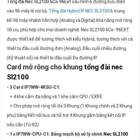
Tổng đài Nec SL2100 6Co-96Ext
cấu hình 6 đường bưu điện
vào 96 máy lẻ nội bộ,
Tổng đài Hybrid IP NEC SL2100
6 trung
kế-96 máy nhánh hỗn hợp (Analog và Digital) khả năng mở rộng
tối ưu, phù hợp cho mọi doanh nghiệ. Nec SL2100 6Co- 96EXT
được thiết kế để tương thích với kiểu Hybrid, tương thích với cả
thiết bị đầu cuối Đường đơn (Analog), Đầu cuối nhiều đường
(Kỹ thuật số) và thiết bị đầu cuối Đa đường IP.
Card mở rộng cho khung
tổng đài nec
Sl2100
- 3 Card IP7WW-4KSU-C1:
+ 4 khe cắm đa năng và 1 khe cắm CPU / EXIFE
+ Cho phép mở rộng tối đa 3 Khung (1 Khung chính và 2 Khung
phụ) bằng Kết nối bus và hỗ trợ 4 Khung gầm bằng kết nối IP
nếu cần (Từ R2)
- 1 x IP7WW-CPU-C1: Bảng mạch bộ xử lý chính
Nec SL2100