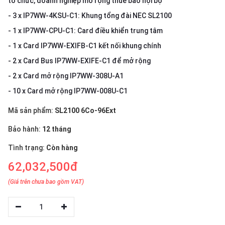
tổ chức, doanh nghiệp mở rộng thuê bao nội bộ
thiệu
- 3 x IP7WW-4KSU-C1: Khung tổng đài NEC SL2100
NGÔN
- 1 x IP7WW-CPU-C1: Card điều khiển trung tâm
NGỮ
- 1 x Card IP7WW-EXIFB-C1 kết nối khung chính
- 2 x Card Bus IP7WW-EXIFE-C1 để mở rộng
Tiếng
việt
- 2 x Card mở rộng IP7WW-308U-A1
English
- 10 x Card mở rộng IP7WW-008U-C1
Mã sản phẩm:
SL2100 6Co-96Ext
Bảo hành:
12 tháng
Tình trạng:
Còn hàng
62,032,500đ
(Giá trên chưa bao gồm VAT)
1