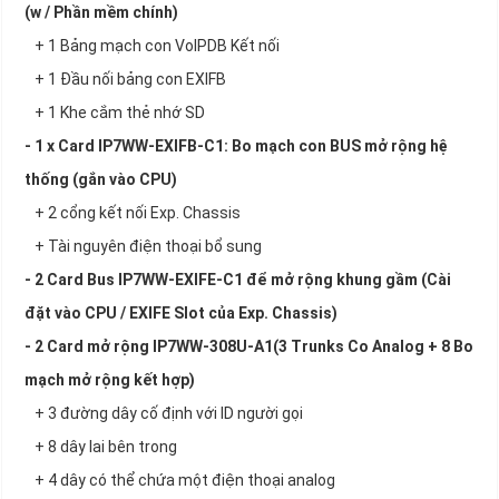
(w / Phần mềm chính)
+ 1 Bảng mạch con VoIPDB Kết nối
+ 1 Đầu nối bảng con EXIFB
+ 1 Khe cắm thẻ nhớ SD
- 1 x Card IP7WW-EXIFB-C1: Bo mạch con BUS mở rộng hệ
thống (gắn vào CPU)
+ 2 cổng kết nối Exp. Chassis
+ Tài nguyên điện thoại bổ sung
- 2 Card Bus IP7WW-EXIFE-C1 để mở rộng khung gầm (Cài
đặt vào CPU / EXIFE Slot của Exp. Chassis)
- 2 Card mở rộng IP7WW-308U-A1(3 Trunks Co Analog + 8 Bo
mạch mở rộng kết hợp)
+ 3 đường dây cố định với ID người gọi
+ 8 dây lai bên trong
+ 4 dây có thể chứa một điện thoại analog