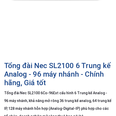
SP
khác
DANH
MỤC
KHÁC
Giải
pháp
Dịch
Tổng đài Nec SL2100 6 Trung kế
vụ
Analog - 96 máy nhánh - Chính
Hỗ
trợ
hãng, Giá tốt
Tin
tức
Tổng đài Nec SL2100 6Co-96Ext cấu hình 6 Trung kế Analog -
Liên
96 máy nhánh, khả năng mở rông 36 trung kế analog, 64 trung kế
hệ
IP, 128 máy nhánh hỗn hợp (Analog-Digital-IP) phù hợp cho các
Giới