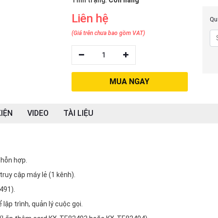
Tình trạng:
Còn hàng
Liên hệ
Quý
(Giá trên chưa bao gồm VAT)
1
MUA NGAY
IỆN
VIDEO
TÀI LIỆU
 hỗn hợp.
truy cập máy lẻ (1 kênh).
491).
lập trình, quản lý cuộc gọi.