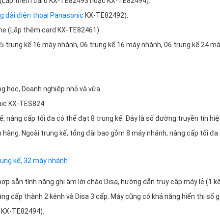
ng (Lắp thêm card KX-TE82493 hoặc KX-TE82494).
g đài điện thoại Panasonic
KX-TE82492).
one (Lắp thêm card KX-TE82461).
05 trung kế 16 máy nhánh, 06 trung kế 16 máy nhánh, 06 trung kế 24 m
g học, Doanh nghiệp nhỏ và vừa..
onic KX-TES824
 nâng cấp tối đa có thể đạt 8 trung kế. Đây là số đường truyền tín hiệ
 hàng. Ngoài trung kế, tổng đài bao gồm 8 máy nhánh, nâng cấp tối đa
rung kế, 32 máy nhánh
hợp sẵn tính năng ghi âm lời chào Disa, hướng dẫn truy cập máy lẻ (1 k
ng cấp thành 2 kênh và Disa 3 cấp. Máy cũng có khả năng hiển thị số g
c KX-TE82494).