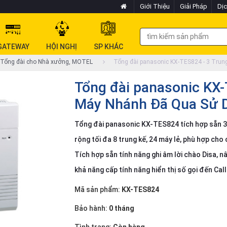
Giới Thiệu
Giải Pháp
Dịc
GATEWAY
HỘI NGHỊ
SP KHÁC
Tổng đài cho Nhà xưởng, MOTEL
Tổng đài panasonic KX-TES824 - 3 Trun
Tổng đài panasonic KX-
Máy Nhánh Đã Qua Sử 
Tổng đài panasonic KX-TES824 tích hợp sẵn 3 
rộng tối đa 8 trung kế, 24 máy lẻ, phù hợp cho
Tích hợp sẵn tính năng ghi âm lời chào Disa, n
khả năng cấp tính năng hiển thị số gọi đến Ca
Mã sản phẩm:
KX-TES824
Bảo hành:
0 tháng