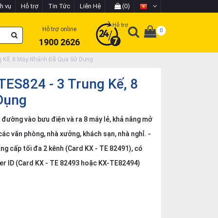
h vụ
Hỗ trợ
Tin Tức
Liên Hệ
(0)
Hỗ trợ
Hỗ trợ online
0
1900 2626
g Kế, 8 Máy Nhánh Đã Qua Sử Dụng
TES824 - 3 Trung Kế, 8
Dụng
đường vào bưu điện và ra 8 máy lẻ, khả năng mở
 các văn phòng, nhà xưởng, khách sạn, nhà nghỉ. -
âng cấp tối đa 2 kênh (Card KX - TE 82491), có
ller ID (Card KX - TE 82493 hoặc KX-TE82494)