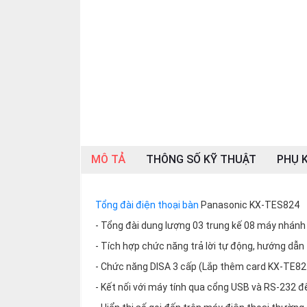
SP
khác
DANH
MỤC
KHÁC
Giải
pháp
Dịch
MÔ TẢ
THÔNG SỐ KỸ THUẬT
PHỤ K
vụ
Hỗ
trợ
Tổng đài điện thoại bàn
Panasonic KX-TES824
- Tổng đài dung lượng 03 trung kế 08 máy nhánh
Tin
tức
- Tích hợp chức năng trả lời tự động, hướng dẫn 
Liên
- Chức năng DISA 3 cấp (Lắp thêm card KX-TE82
hệ
- Kết nối với máy tính qua cổng USB và RS-232 để 
Giới