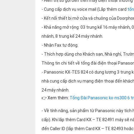
- Hiển thị số gọi đến trên máy điện thoại thườ
thiệu
- Cung cấp dịch vụ voice mail (Lắp thêm card
tổn
NGÔN
- Kết nối thiết bị mở cửa và chuông của Doorph
NGỮ
- Khả năng mở rộng: 03 trung kế 16 máy nhánh, 
nhánh, 8 trung kế 24 máy nhánh.
Tiếng
việt
- Nhận Fax tự động.
English
- Thích hợp dùng cho Khách sạn, Nhà nghỉ, Trườn
Thông tin chi tiết về tổng đài điện thoại Panas
- Panasonic KX-TES 824 có dung lượng 3 trung kế,
nhà cung cấp dịch vụ mạng điện thoại đến khách
24 máy nhánh.
👉 Xem thêm:
Tổng Đài Panasonic kx-ns300 6 t
- Về tính năng, sản phẩm từ Panasonic này tích 
cấp). Khi lắp thêm Card KX – TE 82491 máy sẽ nâ
đến Caller ID (lắp thêm Card KX – TE 82493 hoặ