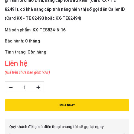
ghi âm lời chào Disa, nâng cấp tối đa 2 kênh (Card KX - TE
thiệu
82491), có khả năng cấp tính năng hiển thị số gọi đến Caller ID
NGÔN
(Card KX - TE 82493 hoặc KX-TE82494)
NGỮ
Mã sản phẩm:
KX-TES824-6-16
Tiếng
Bảo hành:
0 tháng
việt
Tình trạng:
Còn hàng
English
Liên hệ
(Giá trên chưa bao gồm VAT)
1
MUA NGAY
Quý khách để lại số điện thoại chúng tôi sẽ gọi lại ngay.