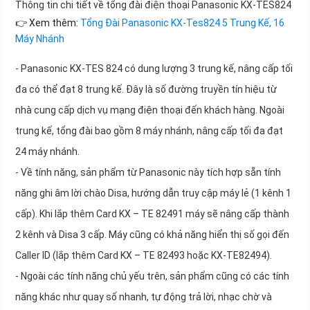
Thông tin chi tiết về tổng đài điện thoại Panasonic KX-TES824
👉 Xem thêm:
Tổng Đài Panasonic KX-Tes824 5 Trung Kế, 16
Máy Nhánh
- Panasonic KX-TES 824 có dung lượng 3 trung kế, nâng cấp tối
đa có thể đạt 8 trung kế. Đây là số đường truyền tín hiệu từ
nhà cung cấp dịch vụ mạng điện thoại đến khách hàng. Ngoài
trung kế, tổng đài bao gồm 8 máy nhánh, nâng cấp tối đa đạt
24 máy nhánh.
- Về tính năng, sản phẩm từ Panasonic này tích hợp sẵn tính
năng ghi âm lời chào Disa, hướng dẫn truy cập máy lẻ (1 kênh 1
cấp). Khi lắp thêm Card KX – TE 82491 máy sẽ nâng cấp thành
2 kênh và Disa 3 cấp. Máy cũng có khả năng hiển thị số gọi đến
Caller ID (lắp thêm Card KX – TE 82493 hoặc KX-TE82494).
- Ngoài các tính năng chủ yếu trên, sản phẩm cũng có các tính
năng khác như quay số nhanh, tự động trả lời, nhạc chờ và