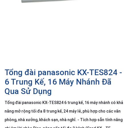
SP
khác
DANH
MỤC
KHÁC
Giải
pháp
Dịch
Tổng đài panasonic KX-TES824 -
vụ
6 Trung Kế, 16 Máy Nhánh Đã
Hỗ
trợ
Qua Sử Dụng
Tin
tức
Tổng đài panasonic KX-TES824 6 trung kế, 16 máy nhánh có khả
Liên
năng mở rộng tối đa 8 trung kế, 24 máy lẻ, phù hợp cho các văn
hệ
phòng, nhà xưởng, khách sạn, nhà nghỉ. - Tích hợp sẵn tính năng
Giới