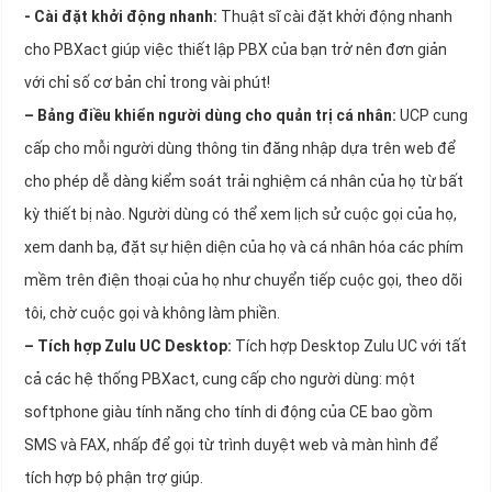
- Cài đặt khởi động nhanh:
Thuật sĩ cài đặt khởi động nhanh
cho PBXact giúp việc thiết lập PBX của bạn trở nên đơn giản
với chỉ số cơ bản chỉ trong vài phút!
– Bảng điều khiển người dùng cho quản trị cá nhân:
UCP cung
cấp cho mỗi người dùng thông tin đăng nhập dựa trên web để
cho phép dễ dàng kiểm soát trải nghiệm cá nhân của họ từ bất
kỳ thiết bị nào. Người dùng có thể xem lịch sử cuộc gọi của họ,
xem danh bạ, đặt sự hiện diện của họ và cá nhân hóa các phím
mềm trên điện thoại của họ như chuyển tiếp cuộc gọi, theo dõi
tôi, chờ cuộc gọi và không làm phiền.
– Tích hợp Zulu UC Desktop:
Tích hợp Desktop Zulu UC với tất
cả các hệ thống PBXact, cung cấp cho người dùng: một
softphone giàu tính năng cho tính di động của CE bao gồm
SMS và FAX, nhấp để gọi từ trình duyệt web và màn hình để
tích hợp bộ phận trợ giúp.