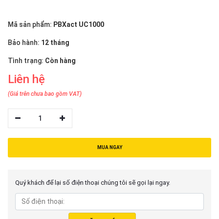
thiệu
Mã sản phẩm:
PBXact UC1000
NGÔN
NGỮ
Bảo hành:
12 tháng
Tình trạng:
Còn hàng
Tiếng
việt
Liên hệ
English
(Giá trên chưa bao gồm VAT)
1
MUA NGAY
Quý khách để lại số điện thoại chúng tôi sẽ gọi lại ngay.