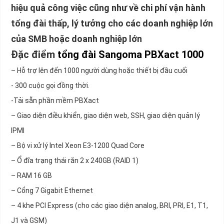
hiệu quả công việc cũng như về chi phí vận hành
tổng đài thấp, lý tưởng cho các doanh nghiệp lớn
của SMB hoặc doanh nghiệp lớn
Đặc điểm
tổng đài Sangoma PBXact 1000
– Hỗ trợ lên đến 1000 người dùng hoặc thiết bị đầu cuối
- 300 cuộc gọi đồng thời.
-Tải sẵn phần mềm PBXact
– Giao diện điều khiển, giao diện web, SSH, giao diện quản lý
IPMI
– Bộ vi xử lý Intel Xeon E3-1200 Quad Core
– Ổ đĩa trạng thái rắn 2 x 240GB (RAID 1)
– RAM 16 GB
– Cổng 7 Gigabit Ethernet
– 4 khe PCI Express (cho các giao diện analog, BRI, PRI, E1, T1,
J1 và GSM)