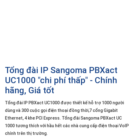
SP
khác
DANH
MỤC
KHÁC
Giải
pháp
Tổng đài IP Sangoma PBXact
Dịch
vụ
UC1000 "chi phí thấp" - Chính
Hỗ
hãng, Giá tốt
trợ
Tin
Tổng đài IP PBXact UC1000 được thiết kế hỗ trợ 1000 người
tức
dùng và 300 cuộc gọi điện thoại đồng thời,7 cổng Gigabit
Liên
Ethernet, 4 khe PCI Express. Tổng đài Sangoma PBXact UC
hệ
1000 tương thích với hầu hết các nhà cung cấp điện thoại VoIP
chính trên thị trường.
Giới