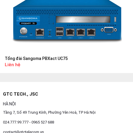
Tổng đài Sangoma PBXact UC75
Liên hệ
GTC TECH., JSC
HÀ NỘI
Tầng 7, Số 49 Trung Kính, Phường Yên Hoà, TP Hà Nội
024.777.99.777 - 0965 527 688
contact@gtctelecom.vn