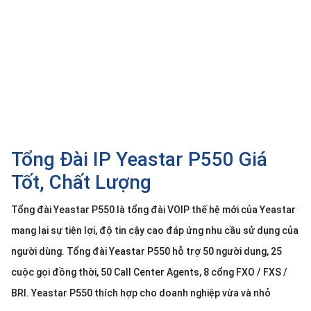
SP
khác
DANH
MỤC
KHÁC
Giải
pháp
Tổng Đài IP Yeastar P550 Giá
Dịch
vụ
Tốt, Chất Lượng
Hỗ
trợ
Tổng đài Yeastar P550 là tổng đài VOIP thế hệ mới của Yeastar
mang lại sự tiện lợi, độ tin cậy cao đáp ứng nhu cầu sử dụng của
Tin
tức
người dùng. Tổng đài Yeastar P550 hỗ trợ 50 người dung, 25
Liên
cuộc gọi đồng thời, 50 Call Center Agents, 8 cổng FXO / FXS /
hệ
BRI. Yeastar P550 thích hợp cho doanh nghiệp vừa và nhỏ
Giới