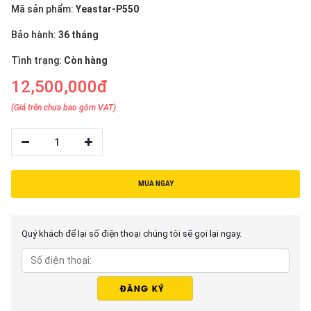
thiệu
Mã sản phẩm:
Yeastar-P550
Bảo hành:
36 tháng
NGÔN
NGỮ
Tình trạng:
Còn hàng
12,500,000đ
Tiếng
việt
(Giá trên chưa bao gồm VAT)
English
1
MUA NGAY
Quý khách để lại số điện thoại chúng tôi sẽ gọi lại ngay.