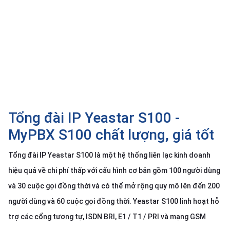
SP
khác
DANH
MỤC
KHÁC
Giải
pháp
Tổng đài IP Yeastar S100 -
Dịch
vụ
MyPBX S100 chất lượng, giá tốt
Hỗ
trợ
Tổng đài IP Yeastar S100 là một hệ thống liên lạc kinh doanh
hiệu quả về chi phí thấp với cấu hình cơ bản gồm 100 người dùng
Tin
tức
và 30 cuộc gọi đồng thời và có thể mở rộng quy mô lên đến 200
Liên
người dùng và 60 cuộc gọi đồng thời. Yeastar S100 linh hoạt hỗ
hệ
trợ các cổng tương tự, ISDN BRI, E1 / T1 / PRI và mạng GSM
Giới