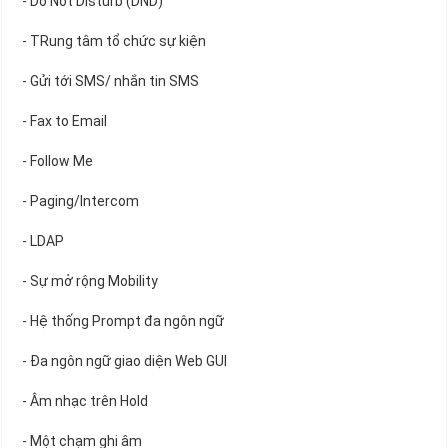
- Do Not Disturb (DND)
- TRung tâm tổ chức sự kiện
- Gửi tới SMS/ nhắn tin SMS
- Fax to Email
- Follow Me
- Paging/Intercom
- LDAP
- Sự mở rộng Mobility
- Hệ thống Prompt đa ngôn ngữ
- Đa ngôn ngữ giao diện Web GUI
- Âm nhạc trên Hold
- Một chạm ghi âm