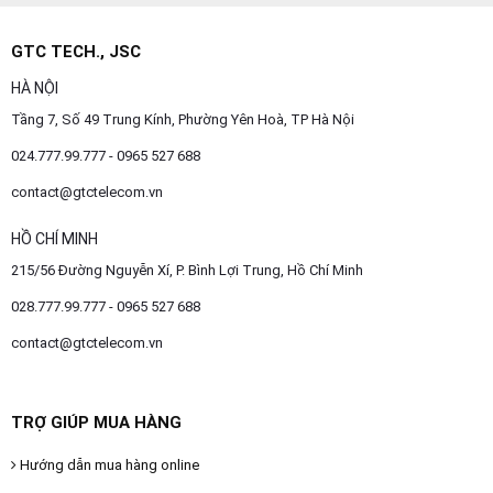
GTC TECH., JSC
HÀ NỘI
Tầng 7, Số 49 Trung Kính, Phường Yên Hoà, TP Hà Nội
024.777.99.777 - 0965 527 688
contact@gtctelecom.vn
HỒ CHÍ MINH
215/56 Đường Nguyễn Xí, P. Bình Lợi Trung, Hồ Chí Minh
028.777.99.777 - 0965 527 688
contact@gtctelecom.vn
TRỢ GIÚP MUA HÀNG
Hướng dẫn mua hàng online