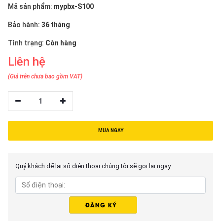
thiệu
Mã sản phẩm:
mypbx-S100
Bảo hành:
36 tháng
NGÔN
NGỮ
Tình trạng:
Còn hàng
Liên hệ
Tiếng
việt
(Giá trên chưa bao gồm VAT)
English
1
MUA NGAY
Quý khách để lại số điện thoại chúng tôi sẽ gọi lại ngay.