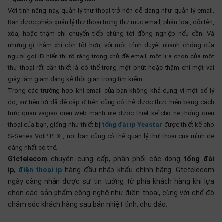
Với tính năng này, quản lý thư thoại trở nên dễ dàng như quản lý email.
Bạn được phép quản lý thư thoại trong thư mục email, phân loại, đổi tên,
xóa, hoặc thậm chí chuyển tiếp chúng tới đồng nghiệp nếu cần. Và
những gì thậm chí còn tốt hơn, với một trình duyệt nhanh chóng của
người gọi ID hiển thị rõ ràng trong chủ đề email, một lựa chọn của một
thư thoại rất cần thiết là có thể trong một phút hoặc thậm chí một vài
giây, làm giảm đáng kể thời gian trong tìm kiếm.
Trong các trường hợp khi email của bạn không khả dụng vì một số lý
do, sự tiện lợi đã đề cập ở trên cũng có thể được thực hiện bằng cách
trực quan vàgiao diện web mạnh mẽ được thiết kế cho hệ thống điện
thoại của bạn, giống như thiết bị
tổng đài ip Yeastar
được thiết kế cho
S-Series VoIP PBX , nơi bạn cũng có thể quản lý thư thoại của mình dễ
dàng nhất có thể.
Gtctelecom
chuyên cung cấp, phân phối các dòng
tổng đài
ip
,
điện thoại ip
hàng đầu nhập khẩu chính hãng. Gtctelecom
ngày càng nhận được sự tin tưởng từ phía khách hàng khi lựa
chọn các sản phẩm công nghệ như điện thoại, cùng với chế độ
chăm sóc khách hàng sau bán nhiệt tình, chu đáo.