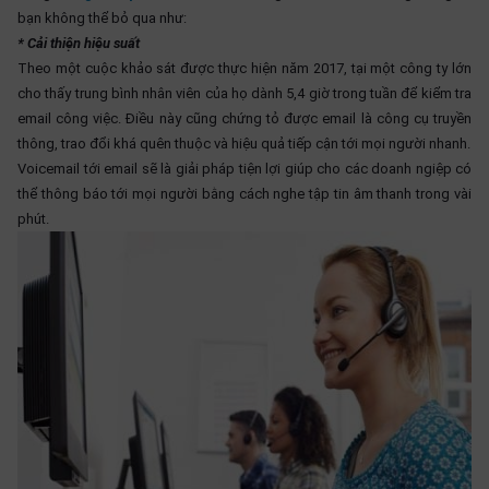
thiệu
bạn không thể bỏ qua như:
* Cải thiện hiệu suất
NGÔN
Theo một cuộc khảo sát được thực hiện năm 2017, tại một công ty lớn
NGỮ
cho thấy trung bình nhân viên của họ dành 5,4 giờ trong tuần để kiểm tra
email công việc. Điều này cũng chứng tỏ được email là công cụ truyền
Tiếng
thông, trao đổi khá quên thuộc và hiệu quả tiếp cận tới mọi người nhanh.
việt
Voicemail tới email sẽ là giải pháp tiện lợi giúp cho các doanh ngiệp có
thể thông báo tới mọi người bằng cách nghe tập tin âm thanh trong vài
English
phút.